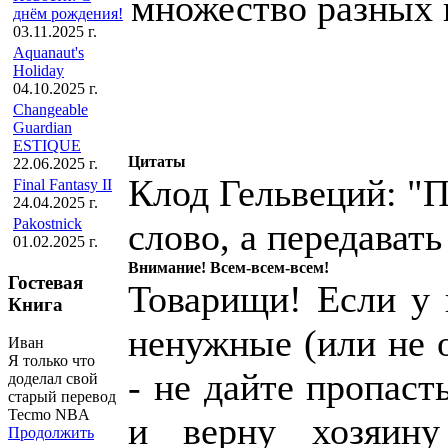
множество разных 
днём рождения!
03.11.2025 г.
Aquanaut's
Holiday
04.10.2025 г.
Changeable
Guardian
ESTIQUE
Цитаты
22.06.2025 г.
Клод Гельвеций: "П
Final Fantasy II
24.04.2025 г.
Pakostnick
слово, а передавать
01.02.2025 г.
Внимание! Всем-всем-всем!
Гостевая
Товарищи! Если у к
Книга
ненужные (или не 
Иван
Я только что
- не дайте пропаст
доделал свой
старый перевод
Tecmo NBA
и верну хозяин
Продолжить