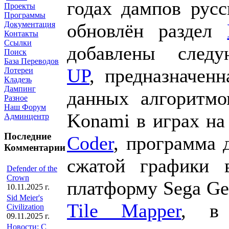
годах дампов русс
Проекты
Программы
обновлён раздел
Документация
Контакты
Ссылки
добавлены сле
Поиск
База Переводов
UP
, предназначенн
Лотереи
Кладезь
Дампинг
данных алгоритм
Разное
Наш Форум
Konami в играх н
Админцентр
Последние
Coder
, программа 
Комментарии
сжатой графики
Defender of the
Crown
платформу Sega Ge
10.11.2025 г.
Sid Meier's
Tile Mapper
, в 
Civilization
09.11.2025 г.
Новости: С