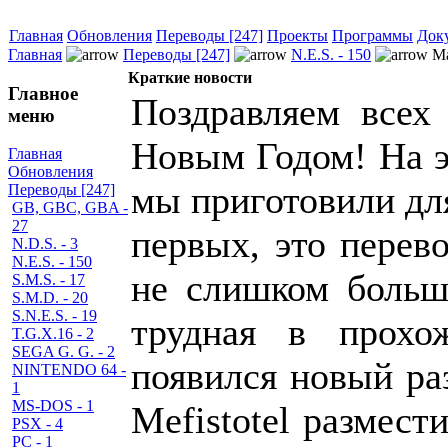
Главная
Обновления
Переводы [247]
Проекты
Программы
Док
Главная
Переводы [247]
N.E.S. - 150
Ma
Краткие новости
Главное
Поздравляем всех
меню
Новым Годом! На э
Главная
Обновления
мы приготовили для
Переводы [247]
GB, GBC, GBA -
27
первых, это пере
N.D.S. - 3
N.E.S. - 150
не слишком больша
S.M.S. - 17
S.M.D. - 20
S.N.E.S. - 19
трудная в прохо
T.G.X.16 - 2
SEGA G. G. - 2
появился новый ра
NINTENDO 64 -
1
MS-DOS - 1
Mefistotel размест
PSX - 4
PC - 1