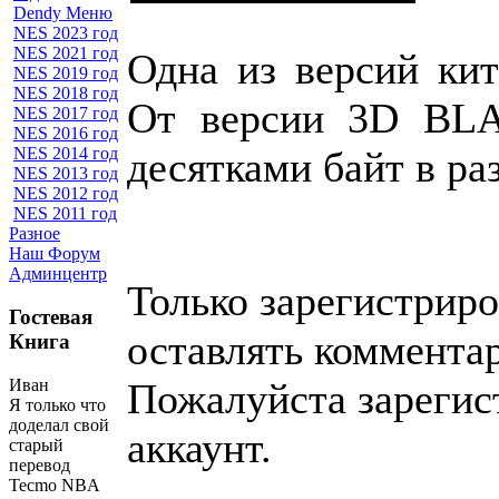
Dendy Меню
NES 2023 год
NES 2021 год
Одна из версий кит
NES 2019 год
NES 2018 год
От версии 3D BLA
NES 2017 год
NES 2016 год
десятками байт в ра
NES 2014 год
NES 2013 год
NES 2012 год
NES 2011 год
Разное
Наш Форум
Админцентр
Только зарегистрир
Гостевая
оставлять коммента
Книга
Иван
Пожалуйста зарегис
Я только что
доделал свой
аккаунт.
старый
перевод
Tecmo NBA