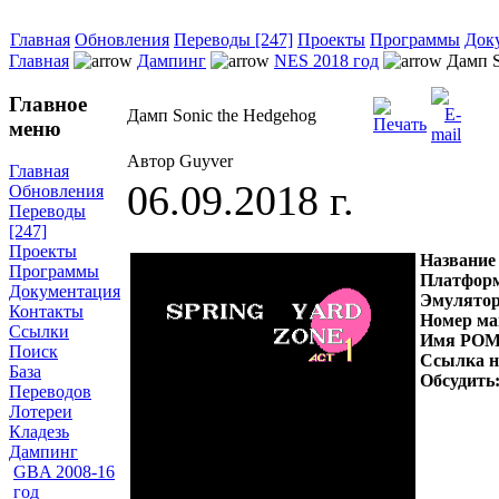
Главная
Обновления
Переводы [247]
Проекты
Программы
Док
Главная
Дампинг
NES 2018 год
Дамп S
Главное
Дамп Sonic the Hedgehog
меню
Автор Guyver
Главная
06.09.2018 г.
Обновления
Переводы
[247]
Проекты
Название
Программы
Платфор
Документация
Эмулято
Контакты
Номер ма
Ссылки
Имя РОМ
Поиск
Ссылка 
База
Обсудить
Переводов
Лотереи
Кладезь
Дампинг
GBA 2008-16
год