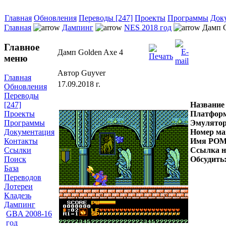
Главная
Обновления
Переводы [247]
Проекты
Программы
Док
Главная
Дампинг
NES 2018 год
Дамп G
Главное
Дамп Golden Axe 4
меню
Автор Guyver
Главная
17.09.2018 г.
Обновления
Переводы
Название
[247]
Платфор
Проекты
Эмулято
Программы
Номер ма
Документация
Имя РОМ
Контакты
Ссылка 
Ссылки
Обсудить
Поиск
База
Переводов
Лотереи
Кладезь
Дампинг
GBA 2008-16
год