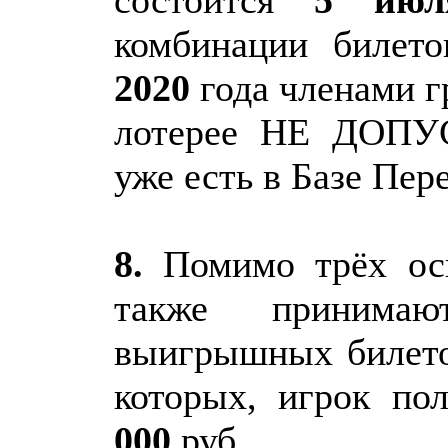
состоится
5 ию
комбинации билет
2020
года членами 
лотерее НЕ ДОПУ
уже есть в Базе Пер
8.
Помимо трёх ос
также приним
выигрышных билето
которых, игрок по
000
руб.