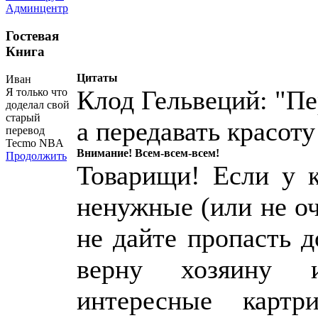
Админцентр
Гостевая
Книга
Цитаты
Иван
Клод Гельвеций: "Пе
Я только что
доделал свой
старый
а передавать красоту
перевод
Tecmo NBA
Внимание! Всем-всем-всем!
Продолжить
Товарищи! Если у к
ненужные (или не о
не дайте пропасть 
верну хозяину 
интересные картр