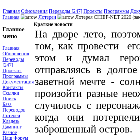
Главная
Обновления
Переводы [247]
Проекты
Программы
Док
Главная
Лотереи
Лотерея CHIEF-NET 2020 (зак
Краткие новости
Главное
На дворе лето, поэто
меню
том, как провести ег
Главная
Обновления
этом и думал ге
Переводы
[247]
отправляясь в долго
Проекты
Программы
заветной мечте - сол
Документация
Контакты
произойти разные нео
Ссылки
Поиск
случилось с персона
База
Переводов
когда они потерпел
Лотереи
Кладезь
заброшенный остров.
Дампинг
Разное
Наш Форум