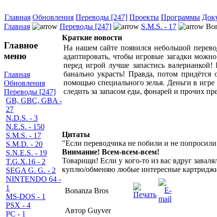
Главная
Обновления
Переводы [247]
Проекты
Программы
Док
Главная
Переводы [247]
S.M.S. - 17
Bon
Краткие новости
Главное
На нашем сайте появился небольшой перевод
меню
адаптировать, чтобы игровые загадки можно 
перед игрой лучше запастись валерианкой! 
банально украсть! Правда, потом придётся 
Главная
помощью специального зелья. Деньги в игре 
Обновления
следить за запасом еды, фонарей и прочих пр
Переводы [247]
GB, GBC, GBA -
27
N.D.S. - 3
N.E.S. - 150
Цитаты
S.M.S. - 17
"Если переводчика не побили и не попросили
S.M.D. - 20
Внимание! Всем-всем-всем!
S.N.E.S. - 19
Товарищи! Если у кого-то из вас вдруг завал
T.G.X.16 - 2
куплю/обменяю любые интересные картриджи,
SEGA G. G. - 2
NINTENDO 64 -
1
Bonanza Bros
MS-DOS - 1
PSX - 4
Автор Guyver
PC - 1