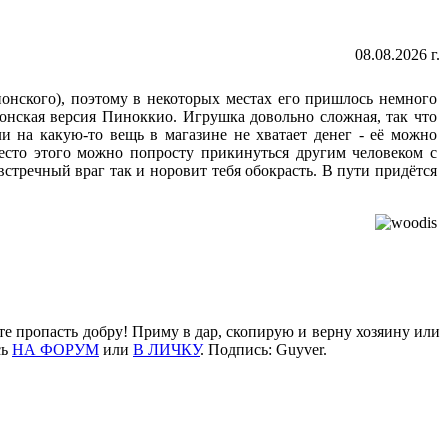
08.08.2026 г.
понского), поэтому в некоторых местах его пришлось немного
понская версия Пиноккио. Игрушка довольно сложная, так что
и на какую-то вещь в магазине не хватает денег - её можно
место этого можно попросту прикинуться другим человеком с
стречный враг так и норовит тебя обокрасть. В пути придётся
те пропасть добру! Приму в дар, скопирую и верну хозяину или
сь
НА ФОРУМ
или
В ЛИЧКУ
. Подпись: Guyver.