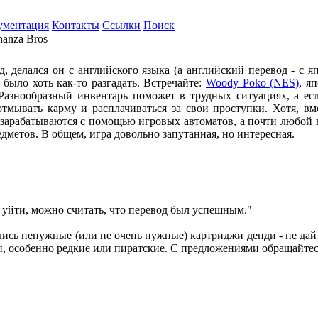
ументация
Контакты
Ссылки
Поиск
anza Bros
, делался он с английского языка (а английский перевод - с я
было хоть как-то разгадать. Встречайте:
Woody Poko (NES)
, я
Разнообразный инвентарь поможет в трудных ситуациях, а есл
отмывать карму и расплачиваться за свои проступки. Хотя, в
зарабатываются с помощью игровых автоматов, а почти любой в
едметов. В общем, игра довольно запутанная, но интересная.
 уйти, можно считать, что перевод был успешным."
ялись ненужные (или не очень нужные) картриджи денди - не дай
 особенно редкие или пиратские. С предложениями обращайте