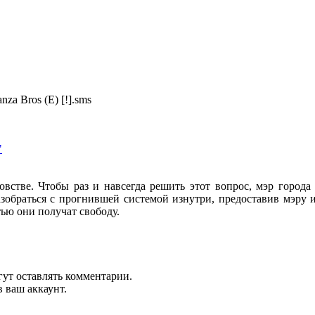
za Bros (E) [!].sms
"
овстве. Чтобы раз и навсегда решить этот вопрос, мэр город
азобраться с прогнившей системой изнутри, предоставив мэру
тью они получат свободу.
гут оставлять комментарии.
 ваш аккаунт.