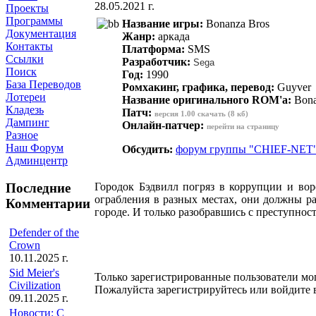
28.05.2021 г.
Проекты
Программы
Название игры:
Bonanza Bros
Документация
Жанр:
аркада
Контакты
Платформа:
SMS
Ссылки
Разработчик:
Sega
Поиск
Год:
1990
База Переводов
Ромхакинг, графика, перевод:
Guyver
Лотереи
Название оригинального ROM'а:
Bonan
Кладезь
Патч:
версия 1.00 скачать (8 кб)
Дампинг
Онлайн-патчер:
перейти на страницу
Разное
Наш Форум
Обсудить:
форум группы "CHIEF-NET
Админцентр
Городок Бэдвилл погряз в коррупции и вор
Последние
ограбления в разных местах, они должны р
Комментарии
городе. И только разобравшись с преступнос
Defender of the
Crown
10.11.2025 г.
Sid Meier's
Только зарегистрированные пользователи мо
Civilization
Пожалуйста зарегистрируйтесь или войдите в
09.11.2025 г.
Новости: С