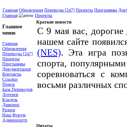
Главная
Обновления
Переводы [247]
Проекты
Программы
Док
Главная
Проекты
Краткие новости
Главное
С 9 мая вас, дорогие
меню
нашем сайте появилс
Главная
Обновления
(NES)
. Эта игра по
Переводы [247]
Проекты
спорта, популярными
Программы
Документация
соревноваться с ко
Контакты
Ссылки
восьми различных сп
Поиск
База Переводов
Лотереи
Кладезь
Дампинг
Разное
Наш Форум
Админцентр
Цитаты