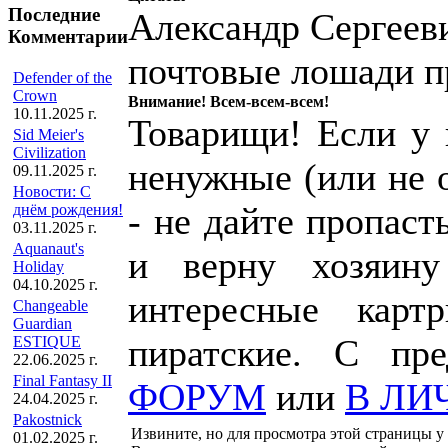
Последние
Александр Сергеев
Комментарии
почтовые лошади п
Defender of the
Crown
Внимание! Всем-всем-всем!
10.11.2025 г.
Товарищи! Если у к
Sid Meier's
Civilization
ненужные (или не 
09.11.2025 г.
Новости: С
- не дайте пропаст
днём рождения!
03.11.2025 г.
Aquanaut's
и верну хозяин
Holiday
04.10.2025 г.
интересные карт
Changeable
Guardian
пиратские. С пр
ESTIQUE
22.06.2025 г.
Final Fantasy II
ФОРУМ
или
В ЛИ
24.04.2025 г.
Pakostnick
Извините, но для просмотра этой страницы у 
01.02.2025 г.