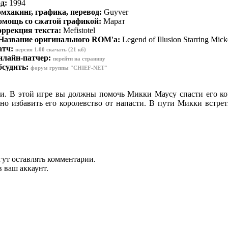
д:
1994
мхакинг, графика, перевод:
Guyver
омощь со сжатой графикой:
Марат
ррекция текста:
Mefistotel
Название оригинального ROM'а
:
Legend of Illusion Starring Mic
атч
:
версия 1.00 скачать (21 кб)
нлайн-патчер
:
перейти на страницу
бсудить
:
форум группы "CHIEF-NET"
. В этой игре вы должны помочь Микки Маусу спасти его коро
но избавить его королевство от напасти. В пути Микки встрет
гут оставлять комментарии.
 ваш аккаунт.