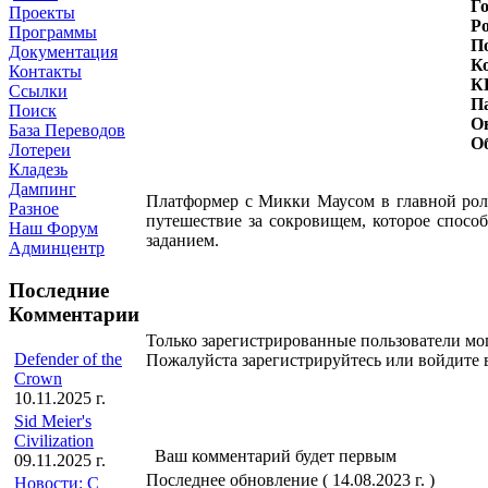
Го
Проекты
Ро
Программы
П
Документация
Ко
Контакты
К
Ссылки
П
Поиск
О
База Переводов
О
Лотереи
Кладезь
Дампинг
Платформер с Микки Маусом в главной роли
Разное
путешествие за сокровищем, которое способ
Наш Форум
заданием.
Админцентр
Последние
Комментарии
Только зарегистрированные пользователи мо
Defender of the
Пожалуйста зарегистрируйтесь или войдите в
Crown
10.11.2025 г.
Sid Meier's
Civilization
Ваш комментарий будет первым
09.11.2025 г.
Последнее обновление ( 14.08.2023 г. )
Новости: С