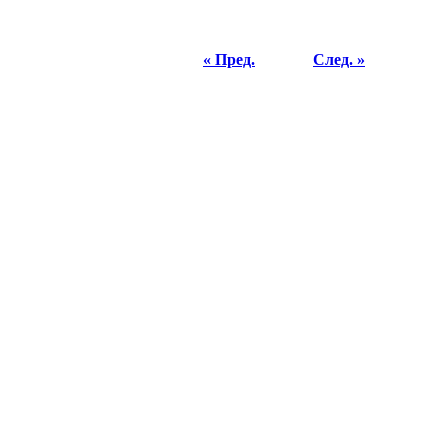
« Пред.
След. »