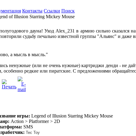
ументация
Контакты
Ссылки
Поиск
end of Illusion Starring Mickey Mouse
полугодового дауна! Уход Alex_231 в армию сильно сказался н
е повторили судьбу печально известной группы "Альянс" и даже 
ово, а мысль в мысль."
ялись ненужные (или не очень нужные) картриджи денди - не дай
 особенно редкие или пиратские. С предложениями обращайте
азвание игры:
Legend of Illusion Starring Mickey Mouse
анр:
Action > Platformer > 2D
латформа:
SMS
азработчик:
Tec Toy