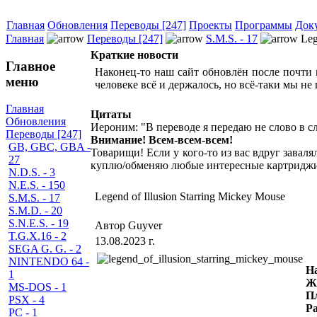
Главная
Обновления
Переводы [247]
Проекты
Программы
Док
Главная
Переводы [247]
S.M.S. - 17
Leg
Краткие новости
Главное
Наконец-то наш сайт обновлён после почти 
меню
человеке всё и держалось, но всё-таки мы н
Главная
Цитаты
Обновления
Иероним: "В переводе я передаю не слово в сл
Переводы [247]
Внимание! Всем-всем-всем!
GB, GBC, GBA -
Товарищи! Если у кого-то из вас вдруг завал
27
куплю/обменяю любые интересные картриджи,
N.D.S. - 3
N.E.S. - 150
Legend of Illusion Starring Mickey Mouse
S.M.S. - 17
S.M.D. - 20
S.N.E.S. - 19
Автор Guyver
T.G.X.16 - 2
13.08.2023 г.
SEGA G. G. - 2
NINTENDO 64 -
Н
1
Ж
MS-DOS - 1
П
PSX - 4
Р
PC - 1