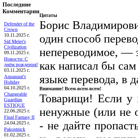
Последние
Комментарии
Цитаты
Борис Владимирови
Defender of the
Crown
один способ перев
10.11.2025 г.
Sid Meier's
Civilization
непереводимое, — э
09.11.2025 г.
Новости: С
как написал бы сам
днём рождения!
03.11.2025 г.
языке перевода, в 
Aquanaut's
Holiday
04.10.2025 г.
Внимание! Всем-всем-всем!
Changeable
Товарищи! Если у к
Guardian
ESTIQUE
ненужные (или не 
22.06.2025 г.
Final Fantasy II
- не дайте пропаст
24.04.2025 г.
Pakostnick
01.02.2025 г.