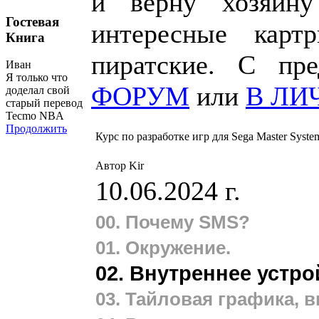
и верну хозяин
Гостевая
интересные карт
Книга
пиратские. С пр
Иван
Я только что
ФОРУМ
или
В ЛИ
доделал свой
старый перевод
Tecmo NBA
Продолжить
Курс по разработке игр для Sega Master Syste
Автор Kir
10.06.2024 г.
00.
Почему SMS?
01. Окружение.
02. Внутреннее устро
03. Тайловая графика, 