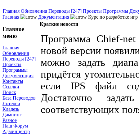
Главная
Обновления
Переводы [247]
Проекты
Программы
Док
Главная
Документация
Курс по разработке игр 
Краткие новости
Главное
меню
Программа Chief-net
новой версии появили
Главная
Обновления
Переводы [247]
можно задать диапа
Проекты
Программы
придётся утомительн
Документация
Контакты
если IPS файл сод
Ссылки
Поиск
Достаточно зада
База Переводов
Лотереи
соответствующих пол
Кладезь
Дампинг
Разное
Наш Форум
Админцентр