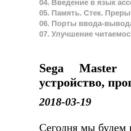
04. Введение в язык асс
05. Память. Стек. Прер
06. Порты ввода-вывода.
07. Улучшение читаемос
Sega Master 
устройство, про
2018-03-19
Сегодня мы будем 