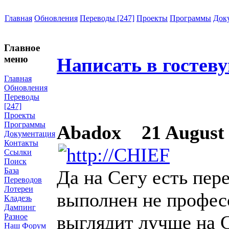
Главная
Обновления
Переводы [247]
Проекты
Программы
Док
Главное
меню
Написать в гостев
Главная
Обновления
Переводы
[247]
Проекты
Программы
Abadox
21 August 2
Документация
Контакты
Ссылки
Поиск
База
Да на Сегу есть пер
Переводов
Лотереи
выполнен не профес
Кладезь
Дампинг
выглядит лучше на 
Разное
Наш Форум