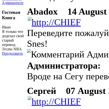
Админцентр
Abadox
14 August 2
Гостевая
Книга
Иван
Переведите пожалуйс
Я только что
доделал свой
старый
Snes!
перевод
Tecmo NBA
Продолжить
Администратора:
Вроде на Сегу перев
Сергей
07 August 2