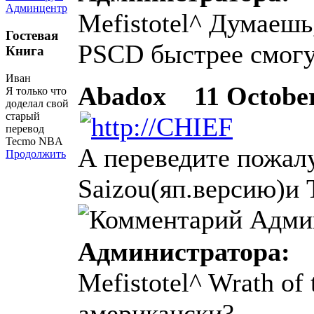
Админцентр
Mefistotel^ Думаешь
Гостевая
PSCD быстрее смогут
Книга
Иван
Abadox
11 October 
Я только что
доделал свой
старый
перевод
Tecmo NBA
А переведите пожалу
Продолжить
Saizou(яп.версию)и 
Администратора:
Mefistotel^ Wrath of
американски?