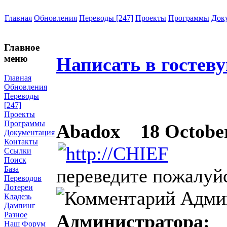
Главная
Обновления
Переводы [247]
Проекты
Программы
Док
Главное
меню
Написать в гостев
Главная
Обновления
Переводы
[247]
Проекты
Программы
Abadox
18 October 
Документация
Контакты
Ссылки
Поиск
База
переведите пожалуйс
Переводов
Лотереи
Кладезь
Дампинг
Разное
Администратора:
Наш Форум