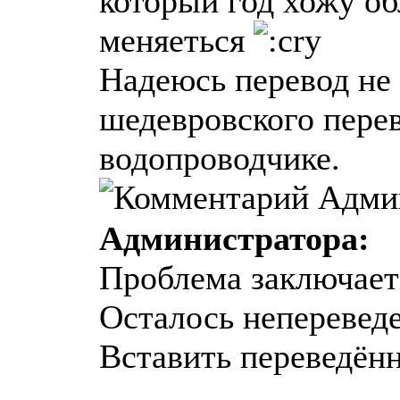
который год хожу об
меняеться
Надеюсь перевод не 
шедевровского перев
водопроводчике.
Администратора:
Проблема заключаетс
Осталось неперевед
Вставить переведённ