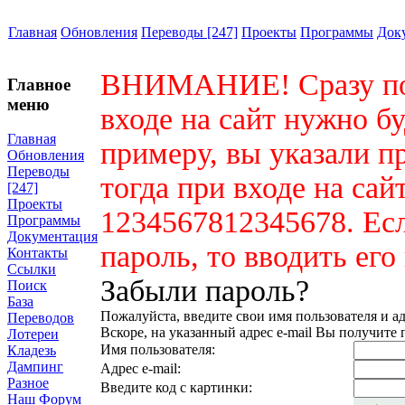
Главная
Обновления
Переводы [247]
Проекты
Программы
Док
ВНИМАНИЕ! Сразу пос
Главное
меню
входе на сайт нужно бу
Главная
примеру, вы указали п
Обновления
Переводы
тогда при входе на сай
[247]
Проекты
1234567812345678. Ес
Программы
Документация
пароль, то вводить его
Контакты
Ссылки
Забыли пароль?
Поиск
База
Пожалуйста, введите свои имя пользователя и ад
Переводов
Вскоре, на указанный адрес e-mail Вы получите 
Лотереи
Имя пользователя:
Кладезь
Дампинг
Адрес e-mail:
Разное
Введите код с картинки:
Наш Форум