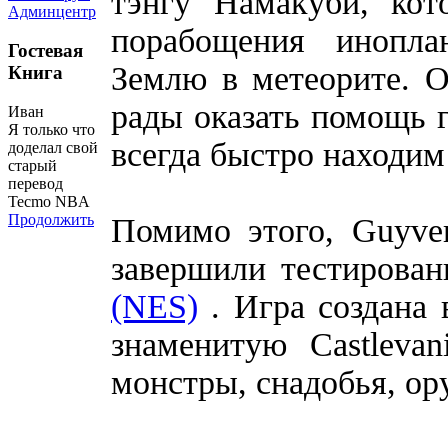
тэнгу Намакуби, ко
Админцентр
порабощения инопла
Гостевая
Землю в метеорите. О
Книга
рады оказать помощь 
Иван
Я только что
всегда быстро находим
доделал свой
старый
перевод
Tecmo NBA
Продолжить
Помимо этого, Guyver
завершили тестирова
(NES)
. Игра создана 
знаменитую Castleva
монстры, снадобья, ор