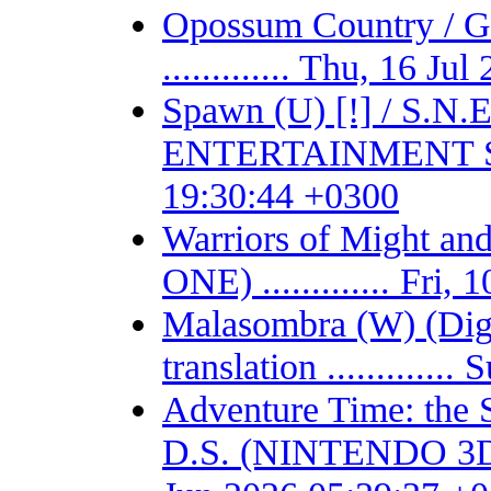
Opossum Country /
............. Thu, 16 J
Spawn (U) [!] / S.
ENTERTAINMENT SYSTE
19:30:44 +0300
Warriors of Might 
ONE) ............. Fri
Malasombra (W) (Digit
translation ...........
Adventure Time: the 
D.S. (NINTENDO 3DS) -