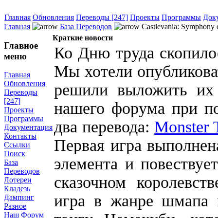
Главная
Обновления
Переводы [247]
Проекты
Программы
Док
Главная
База Переводов
Castlevania: Symphony 
Краткие новости
Главное
Ко Дню труда скопилос
меню
Мы хотели опубликоват
Главная
Обновления
решили выложить их 
Переводы
[247]
нашего форума при п
Проекты
Программы
два перевода:
Monster 
Документация
Контакты
Первая игра выполнен
Ссылки
Поиск
элемента и повествуе
База
Переводов
сказочном королевств
Лотереи
Кладезь
игра в жанре шмапа и
Дампинг
Разное
Наш Форум