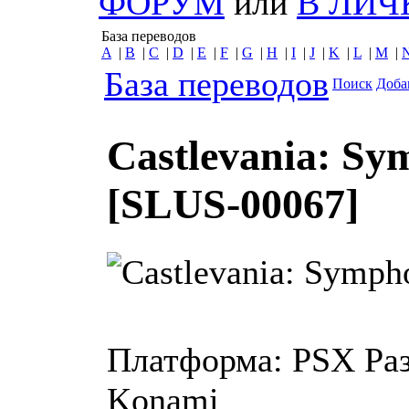
ФОРУМ
или
В ЛИЧ
База переводов
A
|
B
|
C
|
D
|
E
|
F
|
G
|
H
|
I
|
J
|
K
|
L
|
M
|
База переводов
Поиск
Доба
Castlevania: Sy
[SLUS-00067]
Платформа:
PSX
Ра
Konami