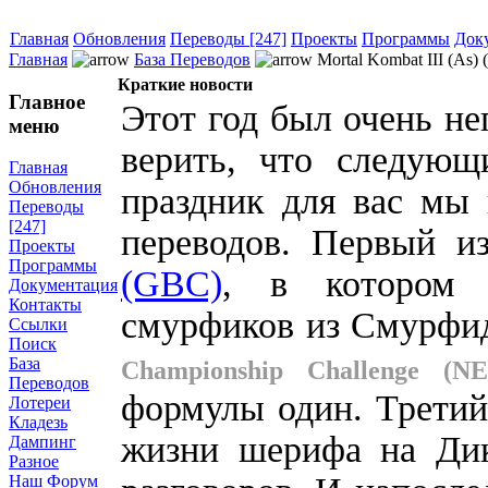
Главная
Обновления
Переводы [247]
Проекты
Программы
Док
Главная
База Переводов
Mortal Kombat III (As) 
Краткие новости
Главное
Этот год был очень не
меню
верить, что следующ
Главная
Обновления
праздник для вас мы 
Переводы
[247]
переводов. Первый 
Проекты
Программы
(GBC)
, в котором 
Документация
Контакты
смурфиков из Смурфи
Ссылки
Поиск
База
Championship Challenge (NE
Переводов
формулы один. Третий
Лотереи
Кладезь
жизни шерифа на Дик
Дампинг
Разное
Наш Форум