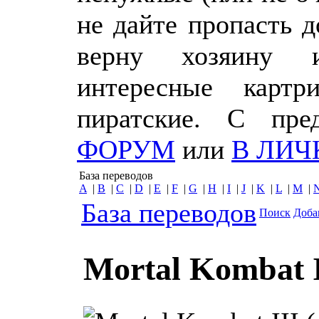
не дайте пропасть 
верну хозяину 
интересные картр
пиратские. С пр
ФОРУМ
или
В ЛИЧ
База переводов
A
|
B
|
C
|
D
|
E
|
F
|
G
|
H
|
I
|
J
|
K
|
L
|
M
|
База переводов
Поиск
Доба
Mortal Kombat I