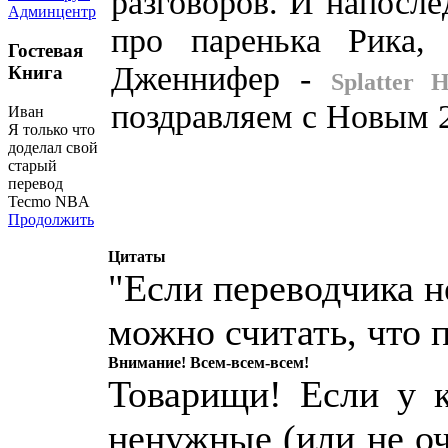
разговоров. И напосле
Админцентр
про паренька Рика,
Гостевая
Дженнифер -
Книга
Splatter 
поздравляем с Новым 2
Иван
Я только что
доделал свой
старый
перевод
Tecmo NBA
Продолжить
Цитаты
"Если переводчика н
можно считать, что 
Внимание! Всем-всем-всем!
Товарищи! Если у к
ненужные (или не о