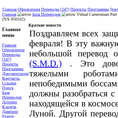
Главная
Обновления
Переводы [247]
Проекты
Программы
Док
Главная
База Переводов
Virtual Cameraman Part
(NX-950102)
Краткие новости
Главное
Поздравляем всех защ
меню
февраля! В эту важну
Главная
Обновления
небольшой перевод 
Переводы
[247]
(S.M.D.)
. Это дово
Проекты
Программы
тяжелыми робота
Документация
Контакты
непобедимыми боссами
Ссылки
Поиск
должны разобраться с 
База
Переводов
находящейся в космосе
Лотереи
Кладезь
Луной. Другой перево
Дампинг
Разное