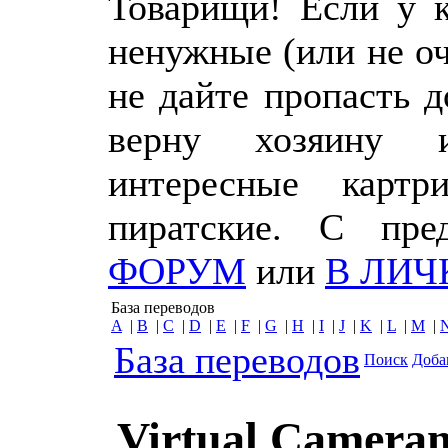
Товарищи! Если у к
ненужные (или не о
не дайте пропасть 
верну хозяину 
интересные картр
пиратские. С пр
ФОРУМ
или
В ЛИЧ
База переводов
A
|
B
|
C
|
D
|
E
|
F
|
G
|
H
|
I
|
J
|
K
|
L
|
M
|
База переводов
Поиск
Доба
Virtual Camera