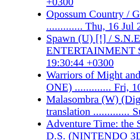
+0300
Opossum Country /
............. Thu, 16 J
Spawn (U) [!] / S.
ENTERTAINMENT SYSTE
19:30:44 +0300
Warriors of Might 
ONE) ............. Fri
Malasombra (W) (Digit
translation ...........
Adventure Time: the 
D.S. (NINTENDO 3DS) -