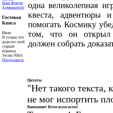
одна великолепная иг
Наш Форум
Админцентр
квеста, адвентюры 
Гостевая
помогать Космику убе
Книга
том, что он открыл
Иван
Я только что
должен собрать доказа
доделал свой
старый
перевод
Tecmo NBA
Продолжить
Цитаты
"Нет такого текста,
не мог испортить пл
Внимание! Всем-всем-всем!