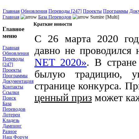
Главная
Обновления
Переводы [247]
Проекты
Программы
Док
Главная
База Переводов
Sumire [Multi]
Краткие новости
Главное
меню
С 26 марта 2020 год
давно не проводился 
Главная
Обновления
Переводы
NET 2020»
. В стране
[247]
Проекты
былую традицию, уп
Программы
Документация
странице конкурса. Пр
Контакты
Ссылки
ценный приз
может ка
Поиск
База
Переводов
Лотереи
Кладезь
Дампинг
Разное
Наш Форум