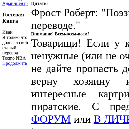
Цитаты
Админцентр
Фрост Роберт: "Поэз
Гостевая
Книга
переводе."
Иван
Внимание! Всем-всем-всем!
Я только что
Товарищи! Если у к
доделал свой
старый
ненужные (или не о
перевод
Tecmo NBA
Продолжить
не дайте пропасть 
верну хозяину 
интересные картр
пиратские. С пр
ФОРУМ
или
В ЛИЧ