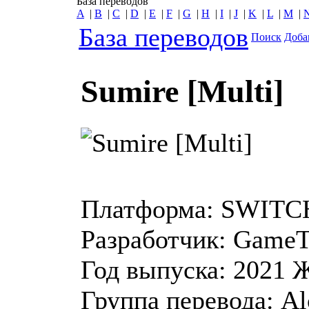
База переводов
A
|
B
|
C
|
D
|
E
|
F
|
G
|
H
|
I
|
J
|
K
|
L
|
M
|
База переводов
Поиск
Доба
Sumire [Multi]
Платформа:
SWITCH
Разработчик:
GameT
Год выпуска:
2021
Ж
Группа перевода:
Al