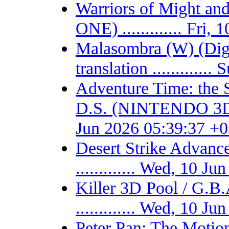
Warriors of Might 
ONE) ............. Fri
Malasombra (W) (Digit
translation ...........
Adventure Time: the 
D.S. (NINTENDO 3DS) -
Jun 2026 05:39:37 +
Desert Strike Adv
............. Wed, 10 
Killer 3D Pool / 
............. Wed, 10 
Peter Pan: The Motio