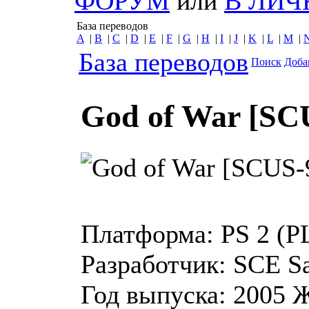
ФОРУМ
или
В ЛИЧ
База переводов
A
|
B
|
C
|
D
|
E
|
F
|
G
|
H
|
I
|
J
|
K
|
L
|
M
|
База переводов
Поиск
Доба
God of War [SC
Платформа:
PS 2 (
Разработчик:
SCE Sa
Год выпуска:
2005
Ж