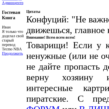
Админцентр
Цитаты
Гостевая
Конфуций: "Не важн
Книга
движешься, главное 
Иван
Я только что
доделал свой
Внимание! Всем-всем-всем!
старый
Товарищи! Если у к
перевод
Tecmo NBA
ненужные (или не о
Продолжить
не дайте пропасть 
верну хозяину 
интересные картр
пиратские. С пр