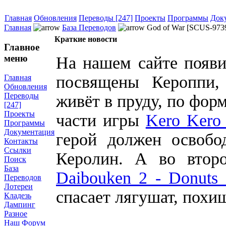
Главная
Обновления
Переводы [247]
Проекты
Программы
Док
Главная
База Переводов
God of War [SCUS-973
Краткие новости
Главное
меню
На нашем сайте появи
посвящены Кероппи,
Главная
Обновления
Переводы
живёт в пруду, по фо
[247]
Проекты
части игры
Kero Kero 
Программы
Документация
герой должен освоб
Контакты
Ссылки
Керолин. А во вто
Поиск
База
Daibouken 2 - Donuts 
Переводов
Лотереи
спасает лягушат, пох
Кладезь
Дампинг
Разное
Наш Форум