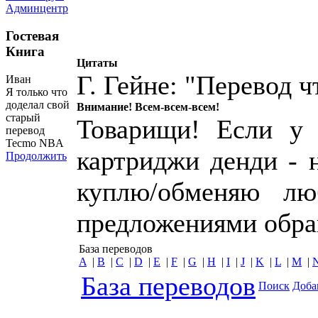
Админцентр
Гостевая
Книга
Цитаты
Г. Гейне: "Перевод ч
Иван
Я только что
доделал свой
Внимание! Всем-всем-всем!
старый
Товарищи! Если у 
перевод
Tecmo NBA
картриджи денди - 
Продолжить
куплю/обменяю лю
предложениями обр
База переводов
A
|
B
|
C
|
D
|
E
|
F
|
G
|
H
|
I
|
J
|
K
|
L
|
M
|
База переводов
Поиск
Доба