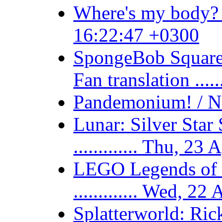
Where's my body? /
16:22:47 +0300
SpongeBob SquareP
Fan translation ...
Pandemonium! / N-
Lunar: Silver Sta
............. Thu, 
LEGO Legends of C
............. Wed, 
Splatterworld: Rick