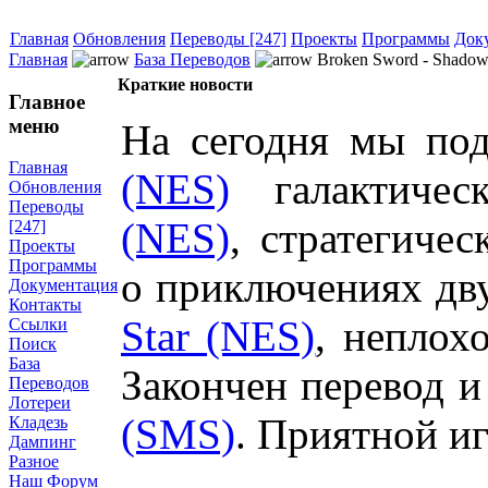
Главная
Обновления
Переводы [247]
Проекты
Программы
Док
Главная
База Переводов
Broken Sword - Shadow 
Краткие новости
Главное
меню
На сегодня мы под
Главная
(NES)
галактичес
Обновления
Переводы
(NES)
,
стратегиче
[247]
Проекты
Программы
о
приключениях д
Документация
Контакты
Star (NES)
, непло
Ссылки
Поиск
База
Закончен перевод 
Переводов
Лотереи
(SMS)
. Приятной и
Кладезь
Дампинг
Разное
Наш Форум