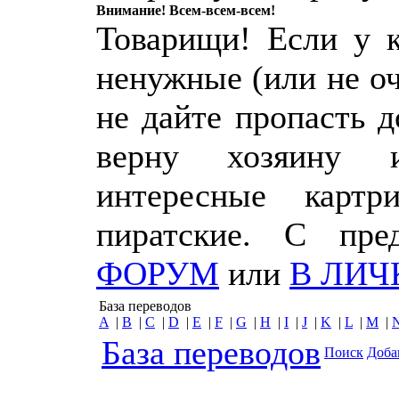
Внимание! Всем-всем-всем!
Товарищи! Если у к
ненужные (или не о
не дайте пропасть 
верну хозяину 
интересные картр
пиратские. С пр
ФОРУМ
или
В ЛИЧ
База переводов
A
|
B
|
C
|
D
|
E
|
F
|
G
|
H
|
I
|
J
|
K
|
L
|
M
|
База переводов
Поиск
Доба