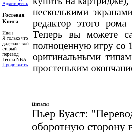
купить на картридже),
Админцентр
несколькими экранам
Гостевая
редактор этого ром
Книга
Теперь вы можете са
Иван
Я только что
полноценную игру со 
доделал свой
старый
оригинальными типами
перевод
Tecmo NBA
Продолжить
простеньким окончание
Цитаты
Пьер Буаст: "Перево
оборотную сторону 