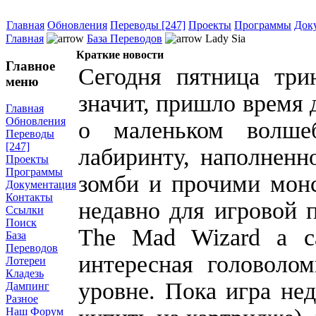
Главная
Обновления
Переводы [247]
Проекты
Программы
Док
Главная
База Переводов
Lady Sia
Краткие новости
Главное
Сегодня пятница три
меню
значит, пришло время 
Главная
Обновления
о маленьком волшеб
Переводы
[247]
лабиринту, наполненн
Проекты
Программы
зомби и прочими монст
Документация
Контакты
недавно для игровой 
Ссылки
Поиск
The Mad Wizard a can
База
Переводов
интересная головолом
Лотереи
Кладезь
уровне. Пока игра не
Дампинг
Разное
Наш Форум