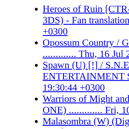
Heroes of Ruin [CT
3DS) - Fan translation 
+0300
Opossum Country /
............. Thu, 16 J
Spawn (U) [!] / S.
ENTERTAINMENT SYSTE
19:30:44 +0300
Warriors of Might 
ONE) ............. Fri
Malasombra (W) (Digit