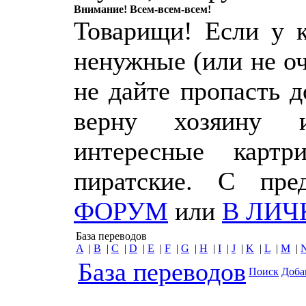
Внимание! Всем-всем-всем!
Товарищи! Если у к
ненужные (или не о
не дайте пропасть 
верну хозяину 
интересные картр
пиратские. С пр
ФОРУМ
или
В ЛИЧ
База переводов
A
|
B
|
C
|
D
|
E
|
F
|
G
|
H
|
I
|
J
|
K
|
L
|
M
|
База переводов
Поиск
Доба