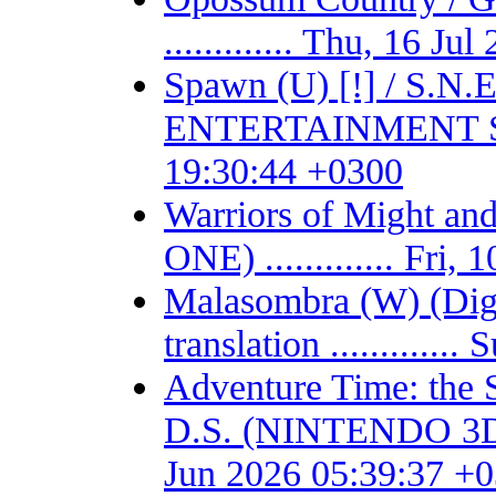
............. Thu, 16 J
Spawn (U) [!] / S.
ENTERTAINMENT SYSTE
19:30:44 +0300
Warriors of Might 
ONE) ............. Fri
Malasombra (W) (Digit
translation ...........
Adventure Time: the 
D.S. (NINTENDO 3DS) -
Jun 2026 05:39:37 +