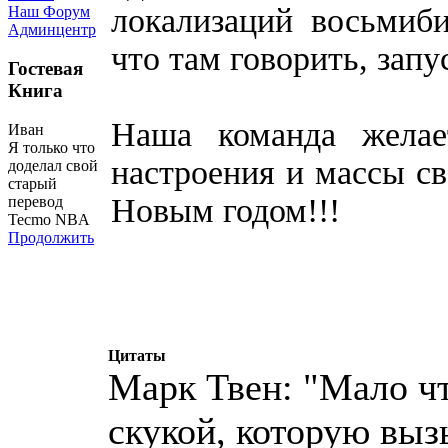
локализаций восьмиби
Наш Форум
Админцентр
что там говорить, запу
Гостевая
Книга
Наша команда желае
Иван
Я только что
настроения и массы с
доделал свой
старый
Новым годом!!!
перевод
Tecmo NBA
Продолжить
Цитаты
Марк Твен: "Мало чт
скукой, которую выз