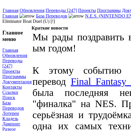
Главная
Обновления
Переводы [247]
Проекты
Программы
Док
Главная
База Переводов
N.E.S. (NINTENDO 
Eliminator Boat Duel (U) [!]
Краткие новости
Главное
Мы рады поздравить в
меню
ым годом!
Главная
Обновления
Переводы
[247]
К этому событию 
Проекты
Программы
перевод
Final Fantasy
Документация
Контакты
была последняя не
Ссылки
Поиск
"финалка" на NES. Пр
База
Переводов
серьёзная и трудоёмк
Лотереи
Кладезь
одна их самых техн
Дампинг
Разное