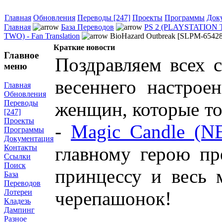
Главная
Обновления
Переводы [247]
Проекты
Программы
Док
Главная
База Переводов
PS 2 (PLAYSTATION
TWO) - Fan Translation
BioHazard Outbreak [SLPM-6542
Краткие новости
Главное
Поздравляем всех
меню
весеннего настрое
Главная
Обновления
женщин, которые то
Переводы
[247]
Проекты
-
Magic Candle (N
Программы
Документация
главному герою пр
Контакты
Ссылки
Поиск
принцессу и весь 
База
Переводов
черепашонок!
Лотереи
Кладезь
Дампинг
Разное