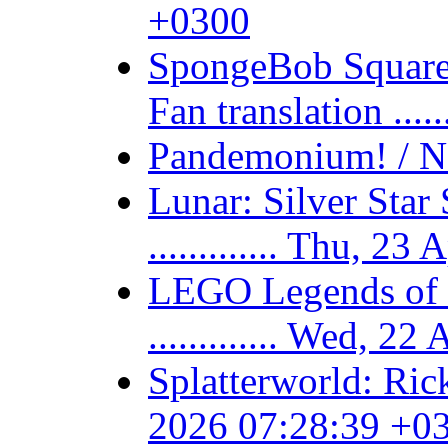
+0300
SpongeBob SquareP
Fan translation ...
Pandemonium! / N-
Lunar: Silver Sta
............. Thu, 
LEGO Legends of C
............. Wed, 
Splatterworld: Rick
2026 07:28:39 +0