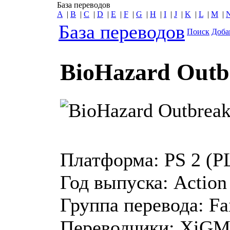
База переводов
A
|
B
|
C
|
D
|
E
|
F
|
G
|
H
|
I
|
J
|
K
|
L
|
M
|
База переводов
Поиск
Доба
BioHazard Outb
Платформа:
PS 2 (
Год выпуска:
Action
Группа перевода:
Fa
Переводчики:
XiGMA