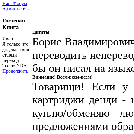
Наш Форум
Админцентр
Гостевая
Книга
Цитаты
Борис Владимирович
Иван
Я только что
доделал свой
переводить неперевод
старый
перевод
бы он писал на язык
Tecmo NBA
Продолжить
Внимание! Всем-всем-всем!
Товарищи! Если у 
картриджи денди - 
куплю/обменяю лю
предложениями обр