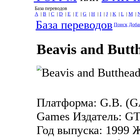
База переводов
A
|
B
|
C
|
D
|
E
|
F
|
G
|
H
|
I
|
J
|
K
|
L
|
M
|
База переводов
Поиск
Доба
Beavis and Butth
Платформа:
G.B. (
Games
Издатель:
GT 
Год выпуска:
1999
Ж