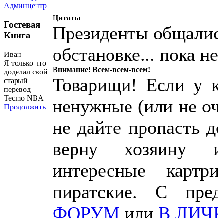
Админцентр
Цитаты
Гостевая
Президенты общалис
Книга
обстановке... пока н
Иван
Я только что
Внимание! Всем-всем-всем!
доделал свой
Товарищи! Если у к
старый
перевод
Tecmo NBA
ненужные (или не о
Продолжить
не дайте пропасть 
верну хозяину 
интересные картр
пиратские. С пр
ФОРУМ
или
В ЛИЧ