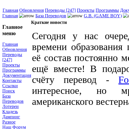
Главная
Обновления
Переводы [247]
Проекты
Программы
Док
Главная
База Переводов
G.B. (GAME BOY)
Краткие новости
Главное
меню
Сегодня у нас очер
времени образования 
Главная
Обновления
Переводы
её состав постоянно м
[247]
Проекты
ещё вместе! В подар
Программы
Документация
счёту перевод -
Fo
Контакты
Ссылки
интересное, но м
Поиск
База
американского вестерн
Переводов
Лотереи
Кладезь
Дампинг
Разное
Наш Форум