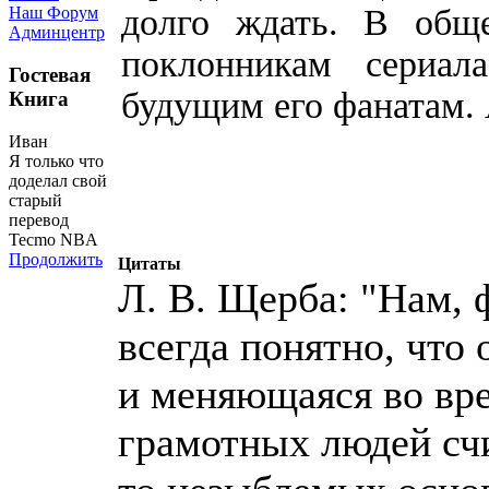
долго ждать. В обще
Наш Форум
Админцентр
поклонникам сериал
Гостевая
будущим его фанатам. 
Книга
Иван
Я только что
доделал свой
старый
перевод
Tecmo NBA
Продолжить
Цитаты
Л. В. Щерба: "Нам, 
всегда понятно, что
и меняющаяся во вр
грамотных людей счи