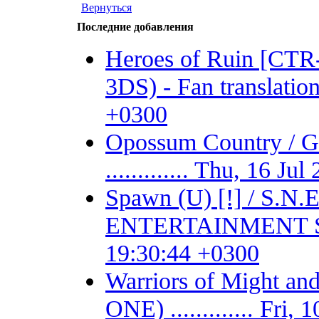
Вернуться
Последние добавления
Heroes of Ruin [CT
3DS) - Fan translation 
+0300
Opossum Country /
............. Thu, 16 J
Spawn (U) [!] / S.
ENTERTAINMENT SYSTE
19:30:44 +0300
Warriors of Might 
ONE) ............. Fri