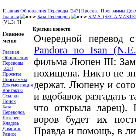
Главная
Обновления
Переводы [247]
Проекты
Программы
Док
Главная
База Переводов
S.M.S. (SEGA MAST
(V1.3) [!]
Краткие новости
Главное
Очередной перевод с
меню
Pandora no Isan (N.E.
Главная
Обновления
фильма Люпен III: За
Переводы
[247]
похищена. Никто не зна
Проекты
Программы
держат. Люпену и сото
Документация
Контакты
и вдобавок разгадать 
Ссылки
Поиск
что открыла ларец). 
База
Переводов
воров будет их пост
Лотереи
Кладезь
Правда и помощь, в ли
Дампинг
Разное