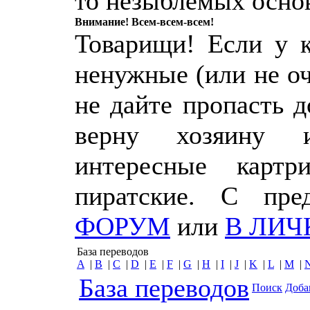
то незыблемых осно
Внимание! Всем-всем-всем!
Товарищи! Если у к
ненужные (или не о
не дайте пропасть 
верну хозяину 
интересные картр
пиратские. С пр
ФОРУМ
или
В ЛИЧ
База переводов
A
|
B
|
C
|
D
|
E
|
F
|
G
|
H
|
I
|
J
|
K
|
L
|
M
|
База переводов
Поиск
Доба