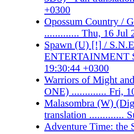
+0300
Opossum Country /
............. Thu, 16 J
Spawn (U) [!] / S.
ENTERTAINMENT SYSTE
19:30:44 +0300
Warriors of Might 
ONE) ............. Fri
Malasombra (W) (Digit
translation ...........
Adventure Time: the 