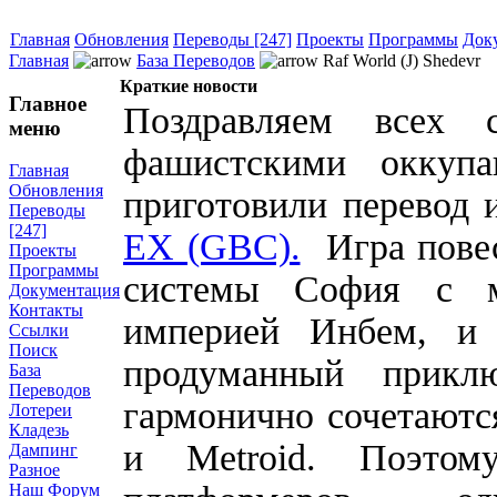
Главная
Обновления
Переводы [247]
Проекты
Программы
Док
Главная
База Переводов
Raf World (J) Shedevr
Краткие новости
Главное
Поздравляем всех
меню
фашистскими оккуп
Главная
Обновления
приготовили перевод 
Переводы
[247]
EX (GBC).
Игра повес
Проекты
Программы
системы София с ме
Документация
Контакты
империей Инбем, и 
Ссылки
Поиск
продуманный прикл
База
Переводов
гармонично сочетаются
Лотереи
Кладезь
и Metroid. Поэтом
Дампинг
Разное
Наш Форум