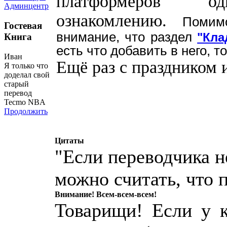
платформеров о
Админцентр
ознакомлению.
Помим
Гостевая
внимание, что раздел
"Кла
Книга
есть что добавить в него, 
Иван
Ещё раз с праздником 
Я только что
доделал свой
старый
перевод
Tecmo NBA
Продолжить
Цитаты
"Если переводчика н
можно считать, что 
Внимание! Всем-всем-всем!
Товарищи! Если у к