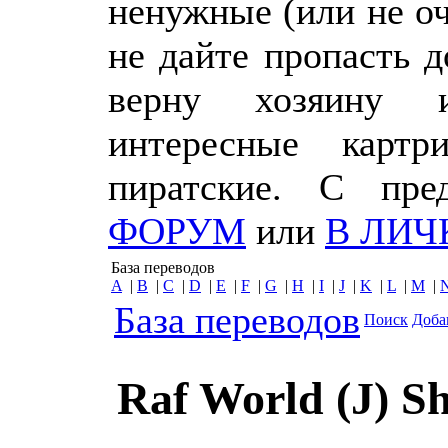
ненужные (или не о
не дайте пропасть 
верну хозяину 
интересные картр
пиратские. С пр
ФОРУМ
или
В ЛИЧ
База переводов
A
|
B
|
C
|
D
|
E
|
F
|
G
|
H
|
I
|
J
|
K
|
L
|
M
|
База переводов
Поиск
Доба
Raf World (J) S