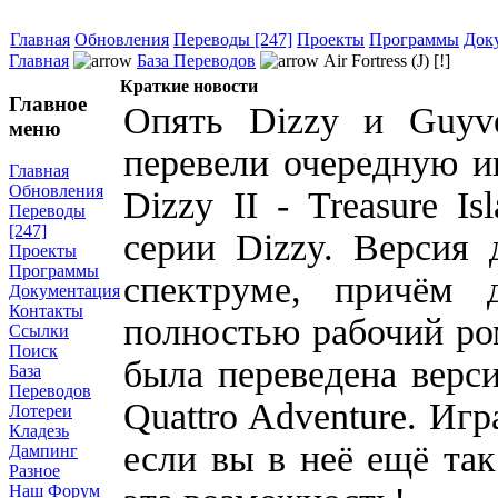
Главная
Обновления
Переводы [247]
Проекты
Программы
Док
Главная
База Переводов
Air Fortress (J) [!]
Краткие новости
Главное
Опять Dizzy и Guyve
меню
перевели очередную и
Главная
Обновления
Dizzy II - Treasure I
Переводы
[247]
серии Dizzy. Версия 
Проекты
Программы
спектруме, причём 
Документация
Контакты
полностью рабочий ром
Ссылки
Поиск
была переведена верс
База
Переводов
Quattro Adventure. Иг
Лотереи
Кладезь
если вы в неё ещё так
Дампинг
Разное
Наш Форум