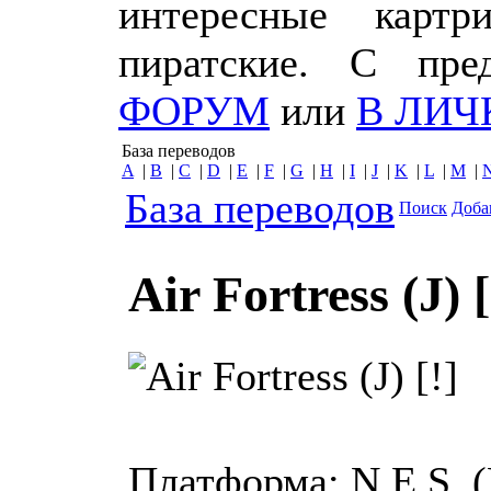
интересные картр
пиратские. С пр
ФОРУМ
или
В ЛИЧ
База переводов
A
|
B
|
C
|
D
|
E
|
F
|
G
|
H
|
I
|
J
|
K
|
L
|
M
|
База переводов
Поиск
Доба
Air Fortress (J) [
Платформа:
N.E.S.