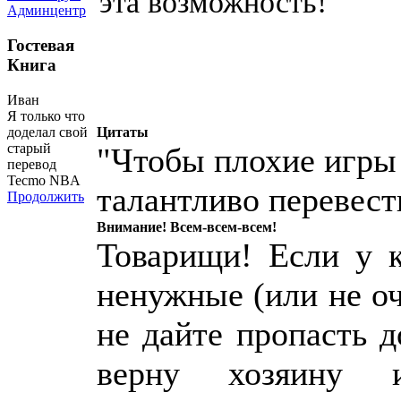
эта возможность!
Админцентр
Гостевая
Книга
Иван
Я только что
доделал свой
Цитаты
старый
"Чтобы плохие игры
перевод
Tecmo NBA
талантливо перевест
Продолжить
Внимание! Всем-всем-всем!
Товарищи! Если у к
ненужные (или не о
не дайте пропасть 
верну хозяину 