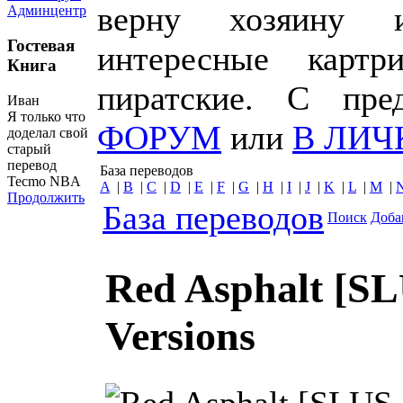
верну хозяину 
Админцентр
Гостевая
интересные картр
Книга
пиратские. С пр
Иван
Я только что
ФОРУМ
или
В ЛИЧ
доделал свой
старый
перевод
База переводов
Tecmo NBA
A
|
B
|
C
|
D
|
E
|
F
|
G
|
H
|
I
|
J
|
K
|
L
|
M
|
Продолжить
База переводов
Поиск
Доба
Red Asphalt [SL
Versions