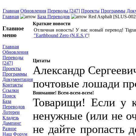
Главная
Обновления
Переводы [247]
Проекты
Программы
Док
Главная
База Переводов
Red Asphalt [SLUS-0028
Краткие новости
Главное
Отличная новость! У нас новый перевод! Tigra
меню
"Earthbound Zero (N.E.S.)"
!
Главная
Обновления
Переводы
Цитаты
[247]
Александр Сергееви
Проекты
Программы
Документация
почтовые лошади пр
Контакты
Ссылки
Внимание! Всем-всем-всем!
Поиск
Товарищи! Если у к
База
Переводов
ненужные (или не о
Лотереи
Кладезь
Дампинг
не дайте пропасть 
Разное
Наш Форум