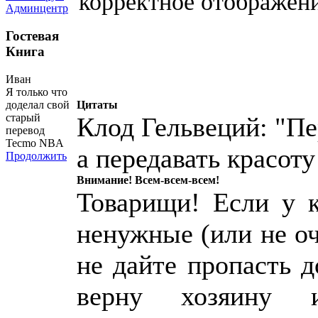
корректное отображени
Админцентр
Гостевая
Книга
Иван
Я только что
доделал свой
Цитаты
старый
Клод Гельвеций: "Пе
перевод
Tecmo NBA
а передавать красоту
Продолжить
Внимание! Всем-всем-всем!
Товарищи! Если у к
ненужные (или не о
не дайте пропасть 
верну хозяину 