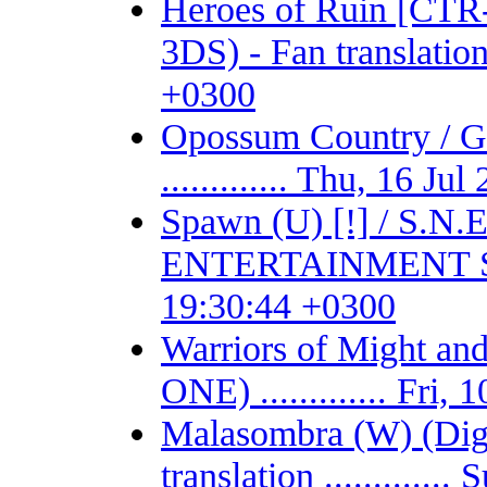
Heroes of Ruin [CT
3DS) - Fan translation 
+0300
Opossum Country /
............. Thu, 16 J
Spawn (U) [!] / S.
ENTERTAINMENT SYSTE
19:30:44 +0300
Warriors of Might 
ONE) ............. Fri
Malasombra (W) (Digit
translation ...........