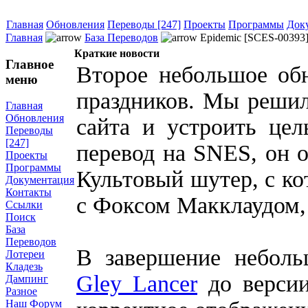
Главная
Обновления
Переводы [247]
Проекты
Программы
Док
Главная
База Переводов
Epidemic [SCES-00393]
Краткие новости
Главное
Второе небольшое обн
меню
праздников. Мы решил
Главная
Обновления
сайта и устроить цел
Переводы
[247]
перевод на SNES, он 
Проекты
Программы
Культовый шутер, с ко
Документация
Контакты
с Фоксом Макклаудом, 
Ссылки
Поиск
База
Переводов
В завершение неболь
Лотереи
Кладезь
Gley Lancer
до версии
Дампинг
Разное
Наш Форум