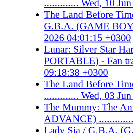
............. Wed, 10 
The Land Before Time
G.B.A. (GAME BOY AD
2026 04:01:15 +0300
Lunar: Silver Star 
PORTABLE) - Fan trans
09:18:38 +0300
The Land Before T
............. Wed, 03 
The Mummy: The Ani
ADVANCE) ...........
Lady Sia / G.B.A. (