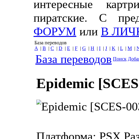
интересные картр
пиратские. С пр
ФОРУМ
или
В ЛИЧ
База переводов
A
|
B
|
C
|
D
|
E
|
F
|
G
|
H
|
I
|
J
|
K
|
L
|
M
|
База переводов
Поиск
Доба
Epidemic [SCES-
Платформа:
PSX
Ра