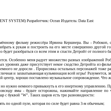
MENT SYSTEM)
Разработчик:
Ocean
Издатель:
Data East
мённому фильму режиссёра Ирвина Кершнера. Вы - Робокоп, с
брать к рукам и построить на его месте совершенно другой го
о будет разобраться со всем этим и спасти Детройт от полного б
рится. Особенно меня радует множество разных изображений Роб
ых уровнях даже присутствует некое сходство Детройта из фильм
ь немного не доросли . Прорисовка остальных персонажей тоже р
личная и захватывающая кульминация всей игры! Разумеется, зв
й центр, хорошо поставлено музыкальное сопровождение. Что ж, 
но нужно немного привыкнуть к его инертному управлению. При
повсюду ямы - будьте осторожны, нажимайте направление по чу
ар с буквой "W". Таких шаров есть три разновидности:
лять по одной пуле, которая по силе будет равна 3-м обычным;