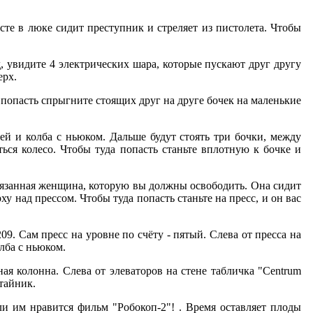
есте в люке сидит преступник и стреляет из пистолета. Чтобы
д, увидите 4 электрических шара, которые пускают друг другу
ерх.
а попасть спрыгните стоящих друг на друге бочек на маленькие
ей и колба с ньюком. Дальше будут стоять три бочки, между
ться колесо. Чтобы туда попасть станьте вплотную к бочке и
 связанная женщина, которую вы должны освободить. Она сидит
ху над прессом. Чтобы туда попасть станьте на пресс, и он вас
09. Сам пресс на уровне по счёту - пятый. Слева от пресса на
олба с ньюком.
ная колонна. Слева от элеваторов на стене табличка "Centrum
 тайник.
сли им нравится фильм "Робокоп-2"! . Время оставляет плоды