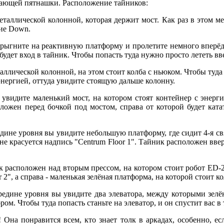
минающей пятнашки. Расположение тайников:
металлической колонной, которая держит мост. Как раз в этом м
ние Down.
запрыгните на реактивную платформу и пролетите немного вперё
удет вход в тайник. Чтобы попасть туда нужно просто лететь вв
металлической колонной, на этом стоит колба с ньюком. Чтобы туд
энергией, оттуда увидите стоящую дальше колонну.
 увидите маленький мост, на котором стоят контейнер с энерги
ложен перед бочкой под мостом, справа от которой будет ката
ередине уровня вы увидите небольшую платформу, где сидит 4-я
не красуется надпись "Centrum Floor 1". Тайник расположен ввер
ик расположен над вторым прессом, на котором стоит робот ED-2
 2", а справа - маленькая зелёная платформа, на которой стоит к
середине уровня вы увидите два элеватора, между которыми зелё
ом. Чтобы туда попасть станьте на элеватор, и он спустит вас в
! Она понравится всем, кто знает толк в аркадах, особенно, е