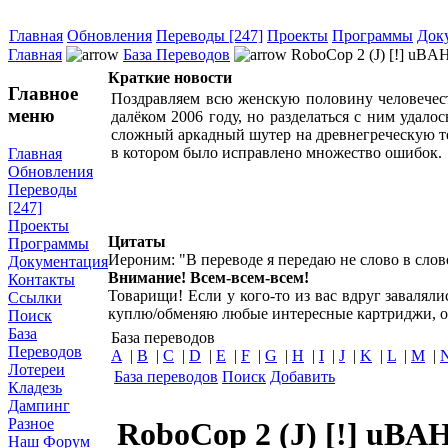
Главная
Обновления
Переводы [247]
Проекты
Программы
Док
Главная
База Переводов
RoboCop 2 (J) [!] uB
Краткие новости
Главное
Поздравляем всю женскую половину человечест
меню
далёком 2006 году, но разделаться с ним удал
сложный аркадный шутер на древнегреческую те
в котором было исправлено множество ошибок.
Главная
Обновления
Переводы
[247]
Проекты
Цитаты
Программы
Иероним: "В переводе я передаю не слово в слов
Документация
Внимание! Всем-всем-всем!
Контакты
Товарищи! Если у кого-то из вас вдруг завалял
Ссылки
куплю/обменяю любые интересные картриджи, о
Поиск
База
База переводов
Переводов
A
|
B
|
C
|
D
|
E
|
F
|
G
|
H
|
I
|
J
|
K
|
L
|
M
|
Лотереи
База переводов
Поиск
Добавить
Кладезь
Дампинг
Разное
RoboCop 2 (J) [!] uBA
Наш Форум