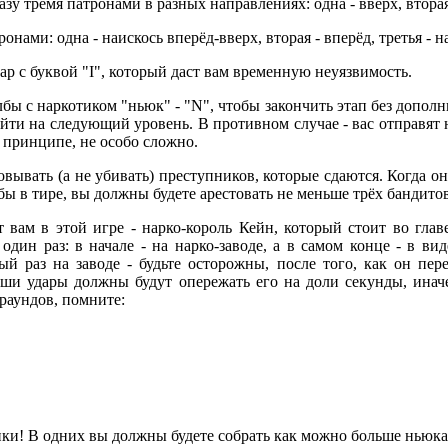
азу тремя патронами в разных направлениях: одна - вверх, вторая 
ронами: одна - наискось вперёд-вверх, вторая - вперёд, третья - 
ар с буквой "I", который даст вам временную неуязвимость.
бы с наркотиком "ньюк" - "N", чтобы закончить этап без дополн
ойти на следующий уровень. В противном случае - вас отправят 
в принципе, не особо сложно.
вывать (а не убивать) преступников, которые сдаются. Когда о
бы в тире, вы должны будете арестовать не меньше трёх бандитов
 вам в этой игре - нарко-король Кейн, который стоит во глав
 один раз: в начале - на нарко-заводе, а в самом конце - в 
ый раз на заводе - будьте осторожны, после того, как он пере
аши удары должны будут опережать его на доли секунды, иначе
 раундов, помните:
!
ики! В одних вы должны будете собрать как можно больше ньюка,