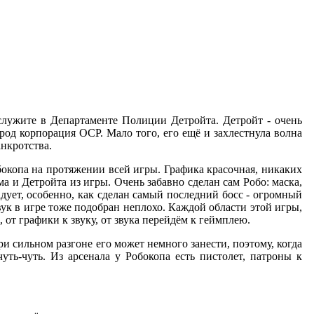
лужите в Департаменте Полиции Детройта. Детройт - очень
род корпорация OCP. Мало того, его ещё и захлестнула волна
анкротства.
окопа на протяжении всей игры. Графика красочная, никаких
а и Детройта из игры. Очень забавно сделан сам Робо: маска,
адует, особенно, как сделан самый последний босс - огромный
ук в игре тоже подобран неплохо. Каждой области этой игры,
от графики к звуку, от звука перейдём к геймплею.
 сильном разгоне его может немного занести, поэтому, когда
ть-чуть. Из арсенала у Робокопа есть пистолет, патроны к