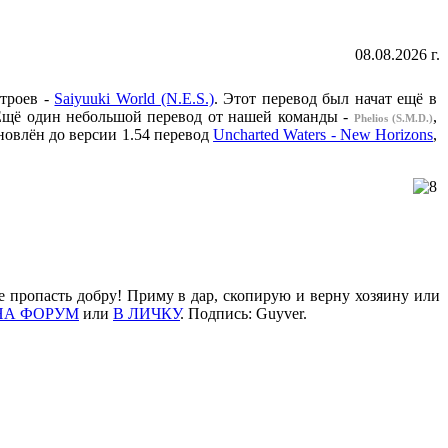
08.08.2026 г.
строев -
Saiyuuki World (N.E.S.)
. Этот перевод был начат ещё в
а. Ещё один небольшой перевод от нашей команды -
,
Phelios (S.M.D.)
новлён до версии 1.54 перевод
Uncharted Waters - New Horizons
,
е пропасть добру! Приму в дар, скопирую и верну хозяину или
НА ФОРУМ
или
В ЛИЧКУ
. Подпись: Guyver.