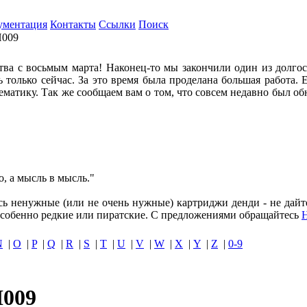
ументация
Контакты
Ссылки
Поиск
AH009
ва с восьмым марта! Наконец-то мы закончили один из долго
ось только сейчас. За это время была проделана большая работ
матику. Так же сообщаем вам о том, что совсем недавно был об
о, а мысль в мысль."
ись ненужные (или не очень нужные) картриджи денди - не дайт
собенно редкие или пиратские. С предложениями обращайтесь
N
|
O
|
P
|
Q
|
R
|
S
|
T
|
U
|
V
|
W
|
X
|
Y
|
Z
|
0-9
H009