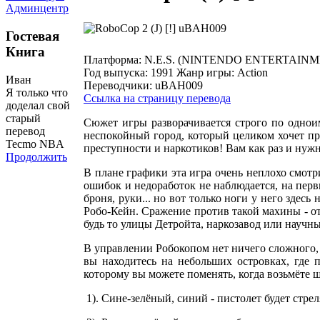
Админцентр
Гостевая
Книга
Платформа:
N.E.S. (NINTENDO ENTERTAIN
Год выпуска:
1991
Жанр игры:
Action
Иван
Переводчики:
uBAH009
Я только что
Ссылка на страницу перевода
доделал свой
старый
Сюжет игры разворачивается строго по однои
перевод
неспокойный город, который целиком хочет при
Tecmo NBA
преступности и наркотиков! Вам как раз и нужн
Продолжить
В плане графики эта игра очень неплохо смот
ошибок и недоработок не наблюдается, на перв
броня, руки... но вот только ноги у него здес
Робо-Кейн. Сражение против такой махины - от
будь то улицы Детройта, наркозавод или научны
В управлении Робокопом нет ничего сложного, 
вы находитесь на небольших островках, где 
которому вы можете поменять, когда возьмёте ш
1). Сине-зелёный, синий - пистолет будет стре