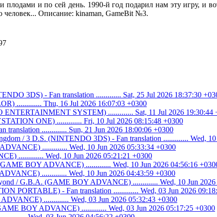
плодами и по сей день. 1990-й год подарил нам эту игру, и вот 
о человек... Описание: kinaman, GameBit №3.
97
O 3DS) - Fan translation ............. Sat, 25 Jul 2026 18:37:30 +03
............ Thu, 16 Jul 2026 16:07:03 +0300
ENTERTAINMENT SYSTEM) ............. Sat, 11 Jul 2026 19:30:44
ATION ONE) ............. Fri, 10 Jul 2026 08:15:48 +0300
n translation ............. Sun, 21 Jun 2026 18:00:06 +0300
ngdom / 3 D.S. (NINTENDO 3DS) - Fan translation ............. Wed, 1
DVANCE) ............. Wed, 10 Jun 2026 05:33:34 +0300
 ............. Wed, 10 Jun 2026 05:21:21 +0300
. (GAME BOY ADVANCE) ............. Wed, 10 Jun 2026 04:56:16 +030
VANCE) ............. Wed, 10 Jun 2026 04:43:59 +0300
eyond / G.B.A. (GAME BOY ADVANCE) ............. Wed, 10 Jun 2026
N PORTABLE) - Fan translation ............. Wed, 03 Jun 2026 09:1
VANCE) ............. Wed, 03 Jun 2026 05:32:43 +0300
GAME BOY ADVANCE) ............. Wed, 03 Jun 2026 05:17:25 +0300
........ Wed, 03 Jun 2026 04:56:22 +0300