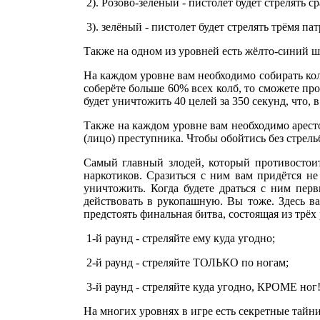
2). Розово-зелёный - пистолет будет стрелять ср
3). зелёный - пистолет будет стрелять трёмя пат
Также на одном из уровней есть жёлто-синий ш
На каждом уровне вам необходимо собирать кол
соберёте больше 60% всех колб, то сможете пр
будет уничтожить 40 целей за 350 секунд, что, 
Также на каждом уровне вам необходимо аресто
(лицо) преступника. Чтобы обойтись без стрель
Самый главный злодей, который противостоит
наркотиков. Сразиться с ним вам придётся не
уничтожить. Когда будете драться с ним перв
действовать в рукопашную. Вы тоже. Здесь в
предстоять финальная битва, состоящая из трёх
1-й раунд - стреляйте ему куда угодно;
2-й раунд - стреляйте ТОЛЬКО по ногам;
3-й раунд - стреляйте куда угодно, КРОМЕ ног
На многих уровнях в игре есть секретные тайн