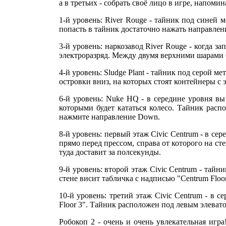
а в третьих - собрать своё лицо в игре, напо
1-й уровень: River Rouge - тайник под синей 
попасть в тайник достаточно нажать направле
3-й уровень: наркозавод River Rouge - когда 
электроразряд. Между двумя верхними шарами б
4-й уровень: Sludge Plant - тайник под серой 
островки вниз, на которых стоят контейнеры с 
6-й уровень: Nuke HQ - в середине уровня вы
которыми будет кататься колесо. Тайник распо
нажмите направление Down.
8-й уровень: первый этаж Civic Centrum - в с
прямо перед прессом, справа от которого на сте
туда доставит за полсекунды.
9-й уровень: второй этаж Civic Centrum - тайн
стене висит табличка с надписью "Centrum Floor
10-й уровень: третий этаж Civic Centrum - в 
Floor 3". Тайник расположен под левым элеватор
Робокоп 2 - очень и очень увлекательная игра