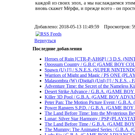
каждой из своих эпох, а мы наслаждаемся этими 
вновь скажет Мёрфи, и прежде всего - он прост
Добавлено: 2018-05-13 11:49:59 Просмотров: 5
Вернуться
Последние добавления
Heroes of Ruin [CTR-P-AH6P] / 3 D.S. (NINTEND
Opossum Country / G.B.C (GAME BOY COLOR) .
Spawn (U) [!] / S.N.E.S. (SUPER NINTENDO 
Warriors of Might and Magic / PS ONE (PLAYST
Malasombra (W) (Digital) (Unl) [!] / N.E.S. - Fa
Adventure Time: the Secret of the Nameless Ki
Desert Strike Advance / G.B.A. (GAME BOY A
Killer 3D Pool / G.B.A. (GAME BOY ADVANCE)
Peter Pan: The Motion Picture Event / G.B.A
Power Rangers S.P.D. / G.B.A. (GAME BOY AD
The Land Before Time: Into the Mysterious B
Lunar: Silver Star Harmony / PSP (PLAYSTATIO
The Land Before Time / G.B.A. (GAME BOY AD
The Mummy: The Animated Series / G.B.A. (
Lady Sia / G.B.A. (GAME BOY ADVANCE) .....