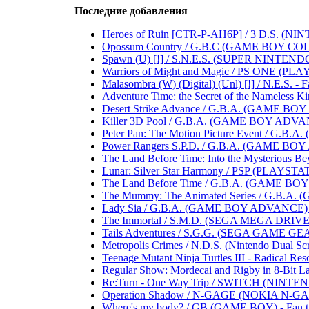
Последние добавления
Heroes of Ruin [CTR-P-AH6P] / 3 D.S. (NINTEND
Opossum Country / G.B.C (GAME BOY COLOR) .
Spawn (U) [!] / S.N.E.S. (SUPER NINTENDO 
Warriors of Might and Magic / PS ONE (PLAYST
Malasombra (W) (Digital) (Unl) [!] / N.E.S. - Fa
Adventure Time: the Secret of the Nameless Ki
Desert Strike Advance / G.B.A. (GAME BOY A
Killer 3D Pool / G.B.A. (GAME BOY ADVANCE)
Peter Pan: The Motion Picture Event / G.B.A
Power Rangers S.P.D. / G.B.A. (GAME BOY AD
The Land Before Time: Into the Mysterious B
Lunar: Silver Star Harmony / PSP (PLAYSTATIO
The Land Before Time / G.B.A. (GAME BOY AD
The Mummy: The Animated Series / G.B.A. (
Lady Sia / G.B.A. (GAME BOY ADVANCE) .....
The Immortal / S.M.D. (SEGA MEGA DRIVE) ...
Tails Adventures / S.G.G. (SEGA GAME GEAR) .
Metropolis Crimes / N.D.S. (Nintendo Dual Scree
Teenage Mutant Ninja Turtles III - Radical Res
Regular Show: Mordecai and Rigby in 8-Bit Lan
Re:Turn - One Way Trip / SWITCH (NINTENDO S
Operation Shadow / N-GAGE (NOKIA N-GAGE) .
Where's my body? / GB (GAME BOY) - Fan trans