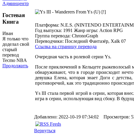
Админцентр
Гостевая
Книга
Платформа:
N.E.S. (NINTENDO ENTERTAIN
Год выпуска:
1991
Жанр игры:
Action RPG
Иван
Группа перевода:
ChronoGraph
Я только что
Переводчики:
Последний Фантазёр, Xalk 07
доделал свой
Ссылка на страницу перевода
старый
перевод
Очередная часть в ролевой серии Ys.
Tecmo NBA
Продолжить
После приключений в Кельцете рыжеволосый ме
обнаруживают, что в городе происходит нечто
девушка Елена, которая знает Доги с детств
противоречий, как это традиционно происходит
Ys III стала первой игрой в серии, которая в
игра в серии, использующая вид сбоку. В буду
Добавлено: 2022-10-19 07:34:02 Просмотров: 5
Вернуться