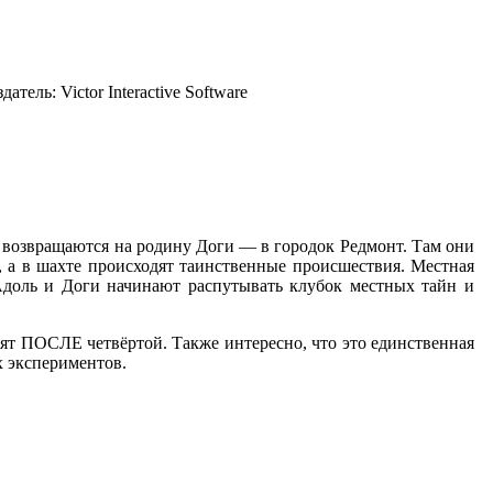
датель:
Victor Interactive Software
 возвращаются на родину Доги — в городок Редмонт. Там они
, а в шахте происходят таинственные происшествия. Местная
 Адоль и Доги начинают распутывать клубок местных тайн и
одят ПОСЛЕ четвёртой. Также интересно, что это единственная
х экспериментов.