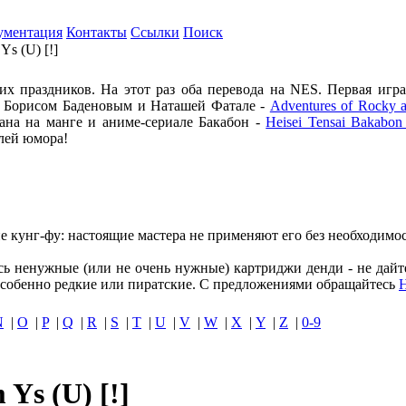
ументация
Контакты
Ссылки
Поиск
 Ys (U) [!]
х праздников. На этот раз оба перевода на NES. Первая игра
Б Борисом Баденовым и Наташей Фатале -
Adventures of Rocky a
ана на манге и аниме-сериале Бакабон -
Heisei Tensai Bakabon
лей юмора!
е кунг-фу: настоящие мастера не применяют его без необходимос
ись ненужные (или не очень нужные) картриджи денди - не дайт
собенно редкие или пиратские. С предложениями обращайтесь
N
|
O
|
P
|
Q
|
R
|
S
|
T
|
U
|
V
|
W
|
X
|
Y
|
Z
|
0-9
 Ys (U) [!]