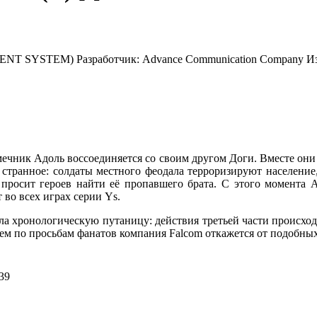
MENT SYSTEM)
Разработчик:
Advance Communication Company
Из
чник Адоль воссоединяется со своим другом Доги. Вместе они
 странное: солдаты местного феодала терроризируют население
а, просит героев найти её пропавшего брата. С этого момента
 во всех играх серии Ys.
несла хронологическую путаницу: действия третьей части происх
щем по просьбам фанатов компания Falcom откажется от подобны
39