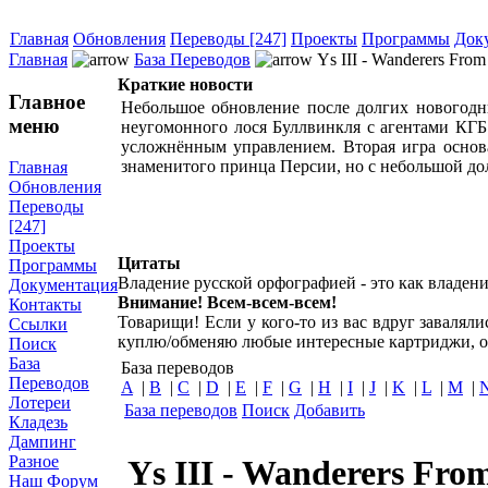
Главная
Обновления
Переводы [247]
Проекты
Программы
Док
Главная
База Переводов
Ys III - Wanderers From
Краткие новости
Главное
Небольшое обновление после долгих новогодни
меню
неугомонного лося Буллвинкля с агентами КГ
усложнённым управлением. Вторая игра основ
знаменитого принца Персии, но с небольшой до
Главная
Обновления
Переводы
[247]
Проекты
Цитаты
Программы
Владение русской орфографией - это как владени
Документация
Внимание! Всем-всем-всем!
Контакты
Товарищи! Если у кого-то из вас вдруг завалял
Ссылки
куплю/обменяю любые интересные картриджи, о
Поиск
База
База переводов
Переводов
A
|
B
|
C
|
D
|
E
|
F
|
G
|
H
|
I
|
J
|
K
|
L
|
M
|
Лотереи
База переводов
Поиск
Добавить
Кладезь
Дампинг
Разное
Ys III - Wanderers From
Наш Форум