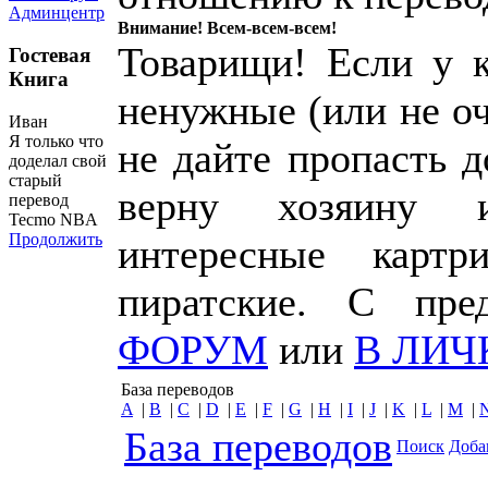
Админцентр
Внимание! Всем-всем-всем!
Товарищи! Если у к
Гостевая
Книга
ненужные (или не о
Иван
Я только что
не дайте пропасть 
доделал свой
старый
верну хозяину 
перевод
Tecmo NBA
Продолжить
интересные картр
пиратские. С пр
ФОРУМ
или
В ЛИЧ
База переводов
A
|
B
|
C
|
D
|
E
|
F
|
G
|
H
|
I
|
J
|
K
|
L
|
M
|
База переводов
Поиск
Доба