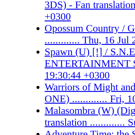
3DS) - Fan translation 
+0300
Opossum Country /
............. Thu, 16 J
Spawn (U) [!] / S.
ENTERTAINMENT SYSTE
19:30:44 +0300
Warriors of Might 
ONE) ............. Fri
Malasombra (W) (Digit
translation ...........
Adventure Time: the 