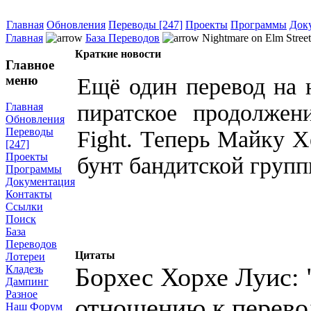
Главная
Обновления
Переводы [247]
Проекты
Программы
Док
Главная
База Переводов
Nightmare on Elm Street,
Краткие новости
Главное
меню
Ещё один перевод на
пиратское продолжен
Главная
Обновления
Переводы
Fight. Теперь Майку Х
[247]
Проекты
бунт бандитской груп
Программы
Документация
Контакты
Ссылки
Поиск
База
Переводов
Цитаты
Лотереи
Борхес Хорхе Луис: 
Кладезь
Дампинг
Разное
отношению к перево
Наш Форум