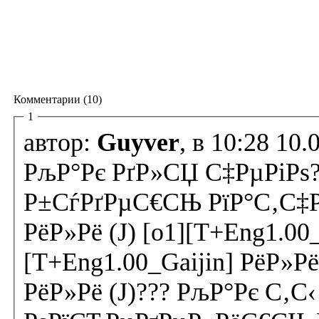
Комментарии (10)
1
автор:
Guyver
, в 10:28 10
РљР°Рє РґР»СЏ С‡РµРіРѕ?
Р±СѓРґРµС€СЊ РїР°С‚С‡РёС
РёР»Рё (J) [o1][T+Eng1.00_
[T+Eng1.00_Gaijin] РёР»Рё 
РёР»Рё (J)??? РљР°Рє С‚С