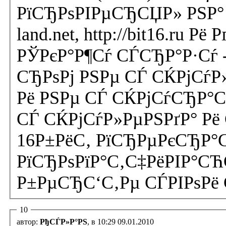
РїСЂРѕРІРµСЂСЏР» РЅР° С
land.net, http://bit16.ru Рё
РЎРєР°Р¶Сѓ СЃСЂР°Р·Сѓ 
СЂРѕРј РЅРµ СЃ СЌРјСѓР»
Рё РЅРµ СЃ СЌРјСѓСЂР°С€
СЃ СЌРјСѓР»РµРЅРґР° Рё
16Р±РёС‚ РїСЂРµРєСЂР°
РїСЂРѕРїР°С‚С‡РёРІР°СЋС
Р±РµСЂС‘С‚Рµ СЃРІРѕРё 
10
автор:
РђСЃР»Р°РЅ
, в 10:29 09.01.2010