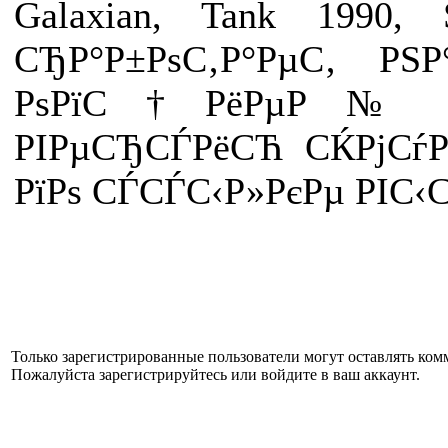
Galaxian, Tank 1990,
СЂР°Р±РѕС‚Р°РµС‚ РЅ
РѕРїС†РёРµР№ 01.
РІРµСЂСЃРёСЋ СЌРјСѓР
РїРѕ СЃСЃС‹Р»РєРµ РІС‹
Только зарегистрированные пользователи могут оставлять ком
Пожалуйста зарегистрируйтесь или войдите в ваш аккаунт.