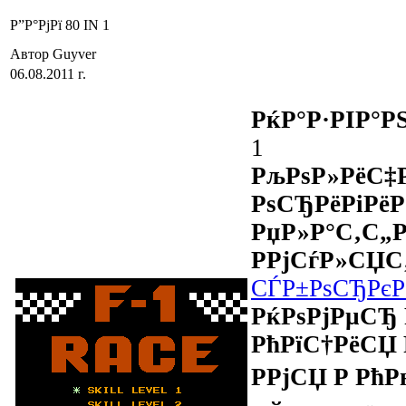
Р”Р°РјРї 80 IN 1
Автор Guyver
06.08.2011 г.
РќР°Р·РІР°Р
1
РљРѕР»РёС‡
РѕСЂРёРіРё
РџР»Р°С‚С„Р
Р­РјСѓР»СЏС
СЃР±РѕСЂРєР
РќРѕРјРµСЂ 
РћРїС†РёСЏ 
РРјСЏ Р Рћ