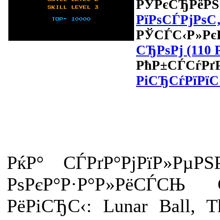
РЎРєСЂРёРЅ
РїРѕСЃРјРѕС
РЎСЃС‹Р»РєР
СЂРѕРј (110 
РћР±СЃСѓРґ
РіСЂСѓРїРїС
РќР° СЃРґР°РјРїР»РµРЅ
РѕРєР°Р·Р°Р»РёСЃС
РёРіСЂС‹: Lunar Ball, 