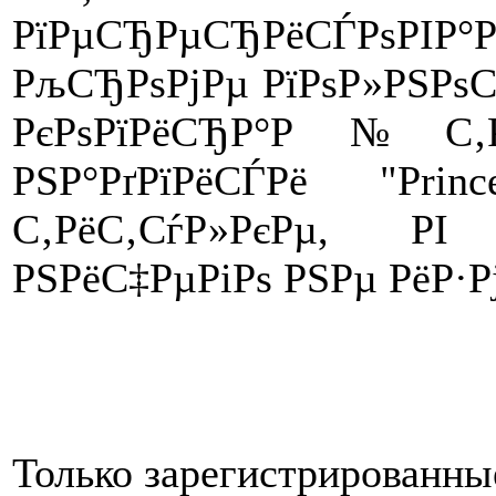
РїРµСЂРµСЂРёСЃРѕРІ
РљСЂРѕРјРµ РїРѕР»РЅР
РєРѕРїРёСЂР°Р№С‚
РЅР°РґРїРёСЃРё "Pr
С‚РёС‚СѓР»РєРµ, РІ
РЅРёС‡РµРіРѕ РЅРµ РёР·Р
Только зарегистрированны