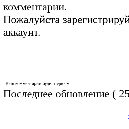
комментарии.
Пожалуйста зарегистрируй
аккаунт.
Ваш комментарий будет первым
Последнее обновление ( 25.