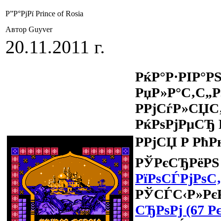
Р”Р°РјРї Prince of Rosia
Автор Guyver
20.11.2011 г.
РќР°Р·РІР°Р
РџР»Р°С‚С„Р
Р­РјСѓР»СЏС
Рќ
РѕРјРµСЂ 
РРјСЏ Р РћР
РЎРєСЂРёРЅ 
РїРѕСЃРјРѕС
РЎСЃС‹Р»РєР
СЂРѕРј (67 Р