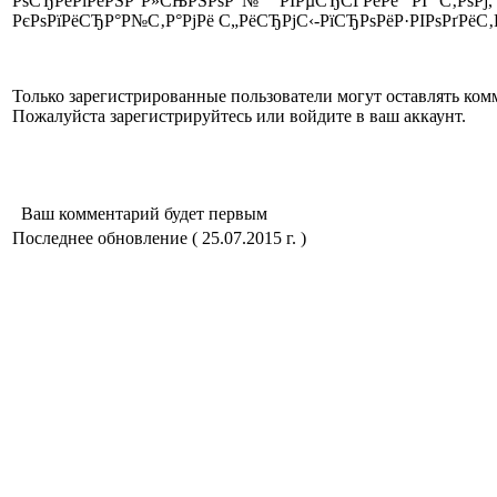
РѕСЂРёРіРёРЅР°Р»СЊРЅРѕР№ РІРµСЂСЃРёРё РІ С‚РѕРј
РєРѕРїРёСЂР°Р№С‚Р°РјРё С„РёСЂРјС‹-РїСЂРѕРёР·РІРѕРґРёС
Только зарегистрированные пользователи могут оставлять ком
Пожалуйста зарегистрируйтесь или войдите в ваш аккаунт.
Ваш комментарий будет первым
Последнее обновление ( 25.07.2015 г. )