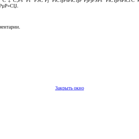
, С‡С‚Рѕ РІ РЅС‘Рј РїСЂРѕРіСЂР°РјРјРЅРѕ РїСЂРѕРїС
‚РµР»СЏ.
ментарии.
Закрыть окно