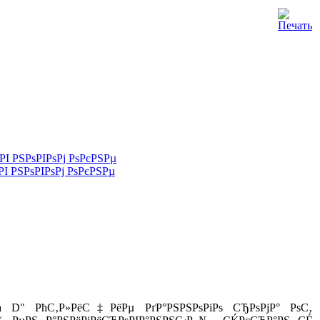
І РЅРѕРІРѕРј РѕРєРЅРµ
І РЅРѕРІРѕРј РѕРєРЅРµ
 РћС‚Р»РёС‡РёРµ РґР°РЅРЅРѕРіРѕ СЂРѕРјР° РѕС‚