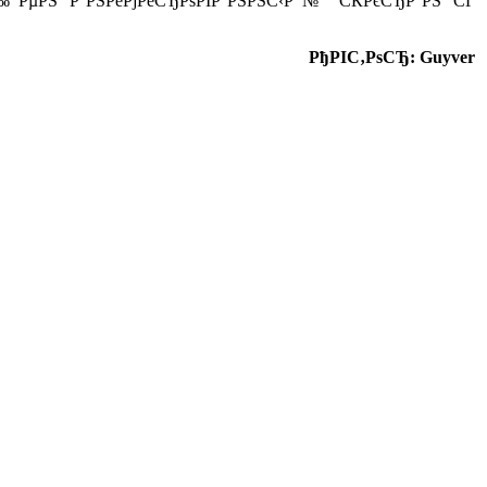
ѓС‰РµРЅ Р°РЅРёРјРёСЂРѕРІР°РЅРЅС‹Р№ СЌРєСЂР°РЅ СЃ
РђРІС‚РѕСЂ: Guyver