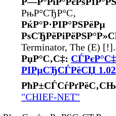
Р—Р°РїР°РєРѕРІР°Р
РњР°СЂР°С‚
РќР°Р·РІР°РЅРёРµ
РѕСЂРёРіРёРЅР°Р»С
Terminator, The (E) [!]
РџР°С‚С‡:
СЃРєР°С‡
РІРµСЂСЃРёСЏ 1.02 
РћР±СЃСѓРґРёС‚С
"CHIEF-NET"