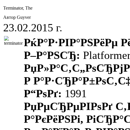
Terminator, The
Автор Guyver
23.02.2015 г.
РќР°Р·РІР°РЅРёРµ Р
Р–Р°РЅСЂ:
Platforme
РџР»Р°С‚С„РѕСЂРјР
Р Р°Р·СЂР°Р±РѕС‚С‡
Р“РѕРґ:
1991
РџРµСЂРµРІРѕРґ С‚
Р°РєРёРЅРі, РіСЂР°