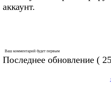
аккаунт.
Ваш комментарий будет первым
Последнее обновление ( 25.