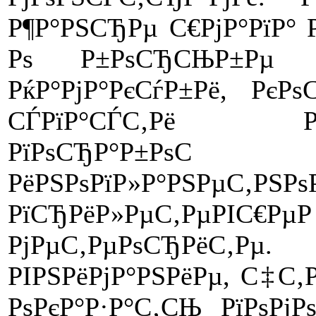
Р¶Р°РЅСЂРµ С€РјР°РїР° 
Рѕ Р±РѕСЂСЊР±Рµ СЃ
РќР°РјР°РєСѓР±Рё, Рє
СЃРїР°СЃС‚Рё Р
РїРѕСЂР°Р±
РёРЅРѕРїР»Р°РЅРµС
РїСЂРёР»РµС‚РµРІС€
РјРµС‚РµРѕСЂРёС‚
РІРЅРёРјР°РЅРёРµ, С‡С‚Р
РѕРєР°Р·Р°С‚СЊ РїРѕР