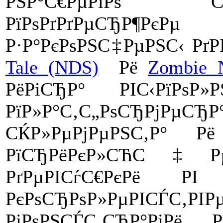
РЅР°С€РµРіРѕ С
РїРѕРґРґРµСЂР¶РєРµ 
Р·Р°РєРѕРЅС‡РµРЅС‹ РґР
Tale (NDS)
Рё
Zombie 
РёРіСЂР° РІС‹РїРѕР
РїР»Р°С‚С„РѕСЂРјРµС
СЌР»РµРјРµРЅС‚Р° Рё
РїСЂРёРєР»СЋС‡Р
РґРµРІСѓС€РєРё Р
РєРѕСЂРѕР»РµРІСЃС‚РІ
РјРѕРЅСЃС‚СЂР°РјРё. 