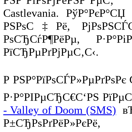
РЅР°РїРѕРјРёРЅР°Рµ
Castlevania. РўР°РєР°С
РЅРѕС‡Рё, РјРѕРЅСЃС
РѕСЂСѓР¶РёРµ, Р·Р°Рі
РїСЂРµРґРјРµС‚С‹.
Р РЅР°РїРѕСЃР»РµРґРѕРє 
Р·Р°РІРµСЂС€С‘РЅ РїРµ
- Valley of Doom (SMS)
вЂ
Р±СЂРѕРґРёР»РєРё