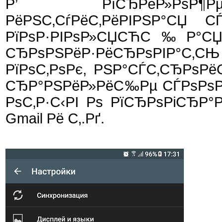
Р’ РїСЂРёР»РѕР¶Рµ
РёРЅС‚СѓРёС‚РёРІРЅР°СЏ СЃ
РїРѕР·РІРѕР»СЏСЋС‰Р°
СЂРѕРЅРёР·РёСЂРѕРІР°С‚СЊ
РїРѕС‚РѕРє, РЅР°СЃС‚СЂРѕРё
СЂР°РЅРёР»РёС‰Рµ СЃРѕРѕР
РѕС‚Р·С‹РІ Рѕ РїСЂРѕРіСЂР°
Gmail Рё С‚.Рґ.