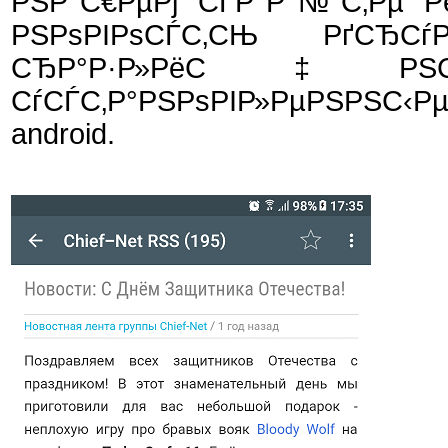
РЅР°С€РµРј СЃР°Р№С‚Рµ Рё
РЅРѕРІРѕСЃС‚СЊ РґСЂСѓР
СЂР°Р·Р»РёС‡РЅС‹Рµ
СѓСЃС‚Р°РЅРѕРІР»РµРЅРЅС‹Р
android.