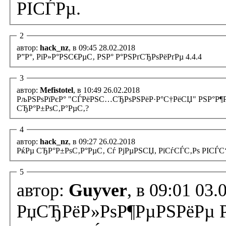
РІСЃРµ.
2
автор:
hack_nz
, в 09:45 28.02.2018
Р”Р°, РїР»Р°РЅС€РµС‚ РЅР° Р°РЅРґСЂРѕРёРґРµ 4.4.4
3
автор:
Mefistotel
, в 10:49 26.02.2018
РљРЅРѕРїРєР° "СЃРёРЅС…СЂРѕРЅРёР·Р°С†РёСЏ" РЅР°Р¶Рё
СЂР°Р±РѕС‚Р°РµС‚?
4
автор:
hack_nz
, в 09:27 26.02.2018
РќРµ СЂР°Р±РѕС‚Р°РµС‚ Сѓ РјРµРЅСЏ, РїСѓСЃС‚Рѕ РІСЃС
5
автор:
Guyver
, в 09:01 03
РџСЂРёР»РѕР¶РµРЅРёРµ Р