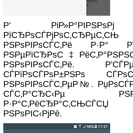
Р’ РіР»Р°РІРЅРѕР
РїСЂРѕСЃРјРѕС‚СЂРµС‚
РЅРѕРІРѕСЃС‚Рё Р·Р° Рї
РЅРµРїСЂРѕС‡РёС‚Р°РЅРЅ
РЅРѕРІРѕСЃС‚Рё. Р’СЃР
СЃРїРѕСЃРѕР±РЅРѕ СЃР
РЅРѕРІРѕСЃС‚РµР№. РџРѕСЃР
СЃС‚Р°СЂС‹Рµ РЅРѕ
Р·Р°С‚РёСЂР°С‚СЊСЃСЏ
РЅРѕРІС‹РјРё.