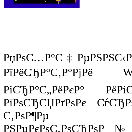
РџРѕС…Р°С‡РµРЅРЅС‹
РїРёСЂР°С‚Р°РјРё Wa
РіСЂР°С„РёРєР° РёР
РїРѕСЂСЏРґРѕРє СѓСЂ
С‚РѕР¶Рµ РїРѕР
РЅРµРєРѕС‚РѕСЂРѕР№