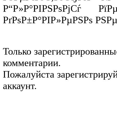
Р“Р»Р°РІРЅРѕРјСѓ РїР
РґРѕР±Р°РІР»РµРЅРѕ РЅРµ
Только зарегистрированны
комментарии.
Пожалуйста зарегистрируй
аккаунт.