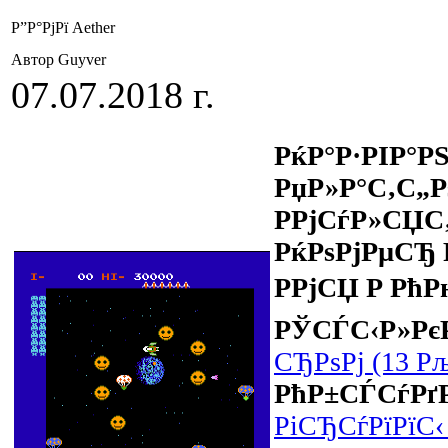
Р”Р°РјРї Aether
Автор Guyver
07.07.2018 г.
РќР°Р·РІР°Р
РџР»Р°С‚С„Р
Р­РјСѓР»СЏС
РќРѕРјРµСЂ 
РРјСЏ Р РћР
РЎСЃС‹Р»РєР
СЂРѕРј (13 Р
РћР±СЃСѓРґ
РіСЂСѓРїРїС‹