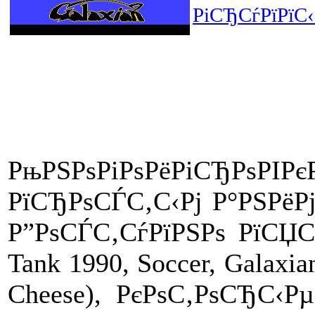
РіСЂСѓРїРїС
РњРЅРѕРіРѕРёРіСЂРѕР
РїСЂРѕСЃС‚С‹Рј Р°РЅРёР
Р”РѕСЃС‚СѓРїРЅРѕ РїСЏС‚
Tank 1990, Soccer, Galaxi
Cheese)
, РєРѕС‚РѕСЂС‹Р