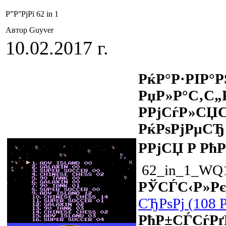
Р”Р°РјРї 62 in 1
Автор Guyver
10.02.2017 г.
РќР°Р·РІР°Р
РџР»Р°С‚С„
Р­РјСѓР»СЏ
РќРѕРјРµСЂ
РРјСЏ Р Рћ
62_in_1_WQ16
РЎСЃС‹Р»Рє
СЂРѕРј (108 
РћР±СЃСѓР