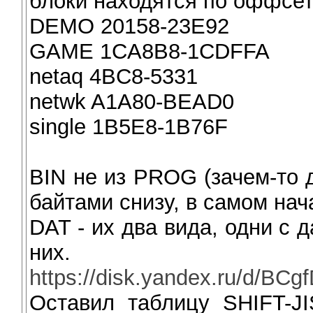
блоки находятся по оффсет
DEMO 20158-23E92
GAME 1CA8B8-1CDFFA
netaq 4BC8-5331
netwk A1A80-BEAD0
single 1B5E8-1B76F
BIN не из PROG (зачем-то 
байтами снизу, в самом нач
DAT - их два вида, одни с 
них.
https://disk.yandex.ru/d/
Оставил таблицу SHIFT-J