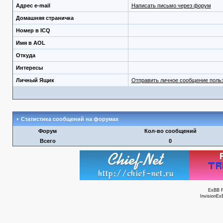
Адрес e-mail
Написать письмо через форум
Домашняя страничка
Номер в ICQ
Имя в AOL
Откуда
Интересы
Личный Ящик
Отправить личное сообщение поль
Статистика сообщений на форумах
Форум
Кол-во сообщений
Всего
0
ExBB 
InvisionEx