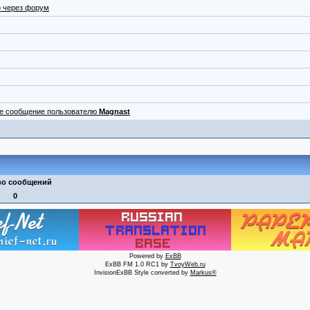
 через форум
ое сообщение пользователю
Magnast
во сообщений
0
Powered by
ExBB
ExBB FM 1.0 RC1 by
TvoyWeb.ru
InvisionExBB Style converted by
Markus®