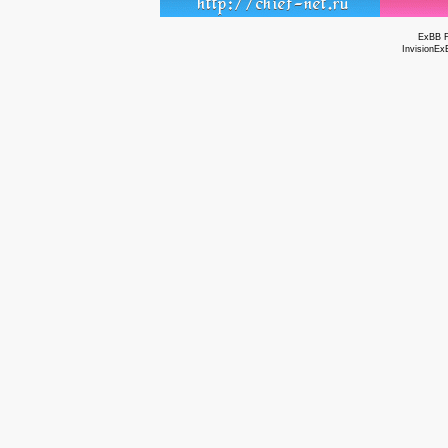
ExBB 
InvisionEx