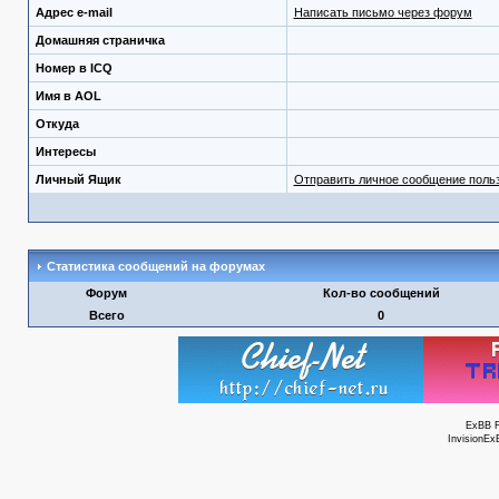
Адрес e-mail
Написать письмо через форум
Домашняя страничка
Номер в ICQ
Имя в AOL
Откуда
Интересы
Личный Ящик
Отправить личное сообщение поль
Статистика сообщений на форумах
Форум
Кол-во сообщений
Всего
0
ExBB 
InvisionEx