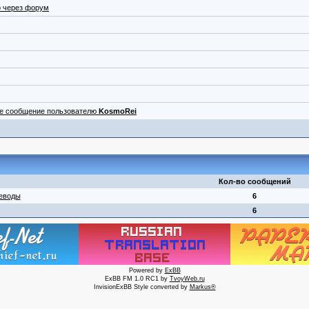
 через форум
ое сообщение пользователю
KosmoRei
Кол-во сообщений
еводы
6
6
Powered by
ExBB
ExBB FM 1.0 RC1 by
TvoyWeb.ru
InvisionExBB Style converted by
Markus®