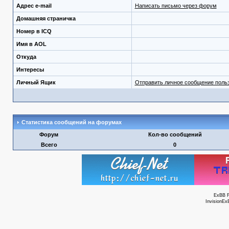
Адрес e-mail
Написать письмо через форум
Домашняя страничка
Номер в ICQ
Имя в AOL
Откуда
Интересы
Личный Ящик
Отправить личное сообщение поль
Статистика сообщений на форумах
Форум
Кол-во сообщений
Всего
0
ExBB 
InvisionEx