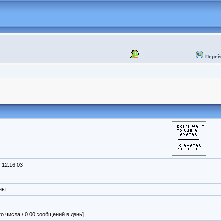
Перей
 12:16:03
ены
го числа / 0.00 сообщений в день]