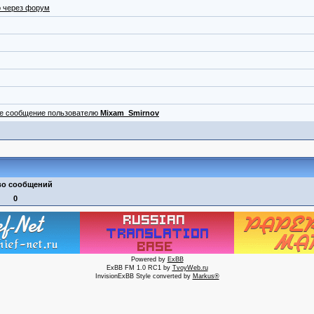
 через форум
ое сообщение пользователю
Mixam_Smirnov
во сообщений
0
Powered by
ExBB
ExBB FM 1.0 RC1 by
TvoyWeb.ru
InvisionExBB Style converted by
Markus®