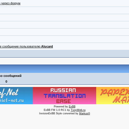
 через форум
ое сообщение пользователю
Alucard
во сообщений
0
Powered by
ExBB
ExBB FM 1.0 RC1 by
TvoyWeb.ru
InvisionExBB Style converted by
Markus®