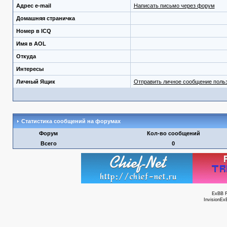
Адрес e-mail
Написать письмо через форум
Домашняя страничка
Номер в ICQ
Имя в AOL
Откуда
Интересы
Личный Ящик
Отправить личное сообщение поль
Статистика сообщений на форумах
Форум
Кол-во сообщений
Всего
0
ExBB 
InvisionEx