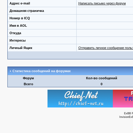
Адрес e-mail
Написать письмо через форум
Домашняя страничка
Номер в ICQ
Имя в AOL
Откуда
Интересы
Личный Ящик
Отправить личное сообщение поль
Статистика сообщений на форумах
Форум
Кол-во сообщений
Всего
0
ExBB 
InvisionEx