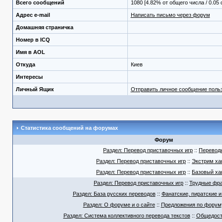
Всего сообщений
1080 [4.82% от общего числа / 0.05
Адрес e-mail
Написать письмо через форум
Домашняя страничка
Номер в ICQ
Имя в AOL
Откуда
Киев
Интересы
Личный Ящик
Отправить личное сообщение поль
Статистика сообщений на форумах
Форум
Раздел: Перевод приставочных игр
::
Перевод
Раздел: Перевод приставочных игр
::
Экстрим ха
Раздел: Перевод приставочных игр
::
Базовый ха
Раздел: Перевод приставочных игр
::
Трудные фра
Раздел: База русских переводов
::
Фанатские, пиратские и
Раздел: О форуме и о сайте
::
Предложения по форуму
Раздел: Система коллективного перевода текстов
::
Общедост